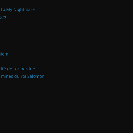
e To My Nightmare
ager
quiem
ité de l’or perdue
s mines du roi Salomon