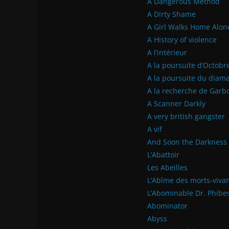
A Dangerous Method
A Dirty Shame
A Girl Walks Home Alon
A History of violence
A l’intérieur
A la poursuite d’Octob
A la poursuite du diama
A la recherche de Garb
A Scanner Darkly
A very british gangster
A vif
And Soon the Darkness
L’Abattoir
Les Abeilles
L’Abîme des morts-viva
L’Abominable Dr. Phibe
Abominator
Abyss