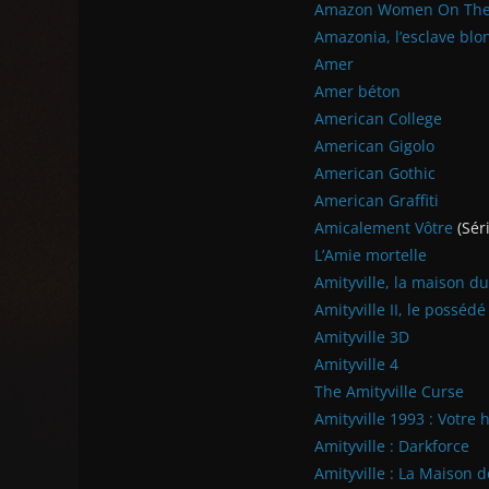
Amazon Women On Th
Amazonia, l’esclave blo
Amer
Amer béton
American College
American Gigolo
American Gothic
American Graffiti
Amicalement Vôtre
(Séri
L’Amie mortelle
Amityville, la maison du
Amityville II, le possédé
Amityville 3D
Amityville 4
The Amityville Curse
Amityville 1993 : Votre
Amityville : Darkforce
Amityville : La Maison 