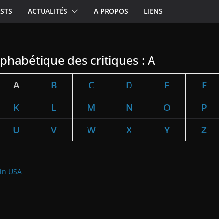
STS
ACTUALITÉS
A PROPOS
LIENS
phabétique des critiques : A
A
B
C
D
E
F
K
L
M
N
O
P
U
V
W
X
Y
Z
 in USA