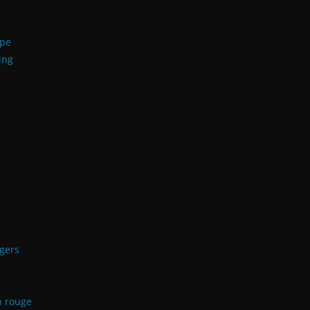
ape
ing
ngers
n rouge