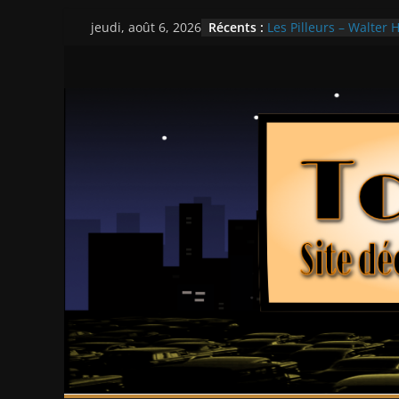
Passer
Récents :
Les Pilleurs – Walter H
jeudi, août 6, 2026
au
Double Team – Tsui H
Mille milliards de dol
contenu
Histoires fantastiques
Ça chauffe au lycée 