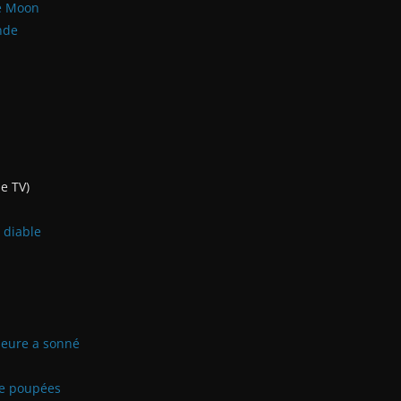
e Moon
nde
e TV)
 diable
 heure a sonné
de poupées