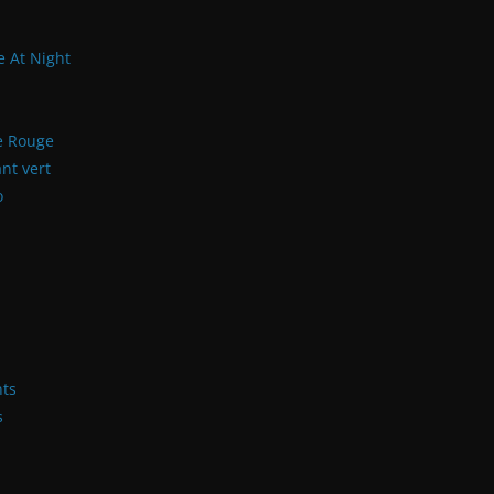
e At Night
re Rouge
nt vert
o
nts
s