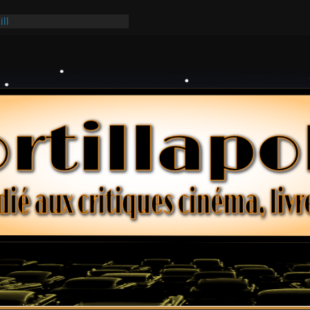
ill
ark
lars – Henri Verneuil
 2-15 : Lucy – Nick Castle
Ridgemont – Amy Heckerling