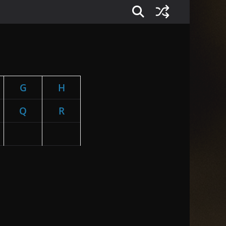
G
H
Q
R