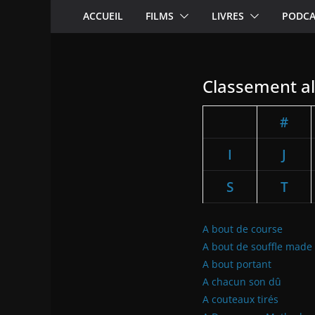
ACCUEIL
FILMS
LIVRES
PODCA
Classement al
#
I
J
S
T
A bout de course
A bout de souffle made
A bout portant
A chacun son dû
A couteaux tirés