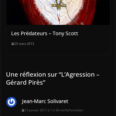
Les Prédateurs – Tony Scott
25 mars 2013
Une réflexion sur “
L’Agression –
Gérard Pirès
”
Jean-Marc Solivaret
13 janvier 2017 à 1 h 39 min
Permalien