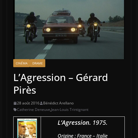
CINÉMA
DRAME
L’Agression – Gérard
Pirès
28 août 2016
Bénédict Arellano
Catherine Deneuve
,
Jean-Louis Trintignant
L’Agression.
1975.
Origine : France – Italie