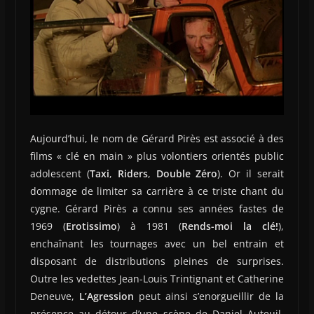
Aujourd’hui, le nom de Gérard Pirès est associé à des
films « clé en main » plus volontiers orientés public
adolescent (
Taxi
,
Riders
,
Double Zéro
). Or il serait
dommage de limiter sa carrière à ce triste chant du
cygne. Gérard Pirès a connu ses années fastes de
1969 (
Erotissimo
) à 1981 (
Rends-moi la clé!
),
enchaînant les tournages avec un bel entrain et
disposant de distributions pleines de surprises.
Outre les vedettes Jean-Louis Trintignant et Catherine
Deneuve,
L’Agression
peut ainsi s’enorgueillir de la
présence au détour d’une scène de Daniel Auteuil,