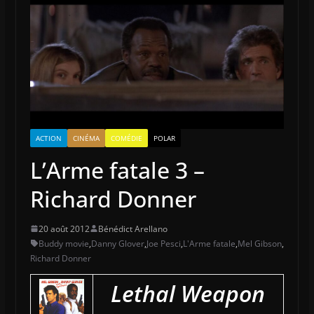
ACTION
CINÉMA
COMÉDIE
POLAR
L’Arme fatale 3 –
Richard Donner
20 août 2012
Bénédict Arellano
Buddy movie
,
Danny Glover
,
Joe Pesci
,
L'Arme fatale
,
Mel Gibson
,
Richard Donner
Lethal Weapon