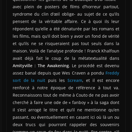
avec plein de posters de films d’horreur partout,
syndrome du clin d’œil oblige- au sujet de ce qu’ils
pensent de la véritable affaire. Ce à quoi ils leur
répondent qu’elle a été dénaturée par les romans et
les films, mais qu’il doit bien y avoir un fond de vérité
et qu’ils ne se risqueraient pas tout seuls dans la
maison. Voilà de l’analyse profonde ! Franck Khalfoun
avait déjà fait le coup de la métatextualité dans
Amityville : The Awakening
. Le procédé est devenu
assez banal depuis que Wes Craven a pondu
Freddy
sort de la nuit
puis les
Scream
, et il est encore
renforcé à notre époque de référence à tout va.
Reconnaissons tout de même à Couto de ne pas avoir
cherché à faire une ode de « fanboy » à la saga dont
il s’est arrogé le titre et qu’il ne mentionne qu’en
passant, ou éventuellement en casant ici où là un ou
deux trucs qui pourront rappeler des souvenirs
(comme un coup de feu dans la nuit). Par contre, s’il