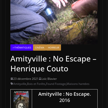
->THÉMATIQUES
CINÉMA
HORREUR
Amityville : No Escape –
Henrique Couto
23 décembre 2021
Loïc Blavier
Amityville
,
Bois et Forêts
,
Found Footage
,
Maisons hantées
Amityville : No Escape
.
2016