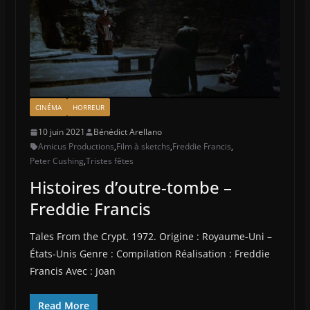
CINÉMA
HORREUR
10 juin 2021
Bénédict Arellano
Amicus Productions
,
Film à sketchs
,
Freddie Francis
,
Peter Cushing
,
Tristes fêtes
Histoires d’outre-tombe –
Freddie Francis
Tales From the Crypt. 1972. Origine : Royaume-Uni –
États-Unis Genre : Compilation Réalisation : Freddie
Francis Avec : Joan
Read More