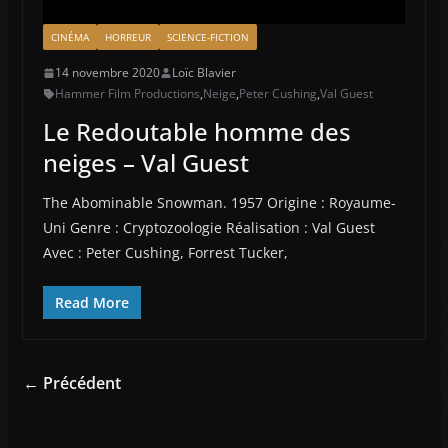
CINÉMA
HORREUR
SCIENCE-FICTION
14 novembre 2020
Loïc Blavier
Hammer Film Productions
,
Neige
,
Peter Cushing
,
Val Guest
Le Redoutable homme des
neiges – Val Guest
The Abominable Snowman. 1957 Origine : Royaume-
Uni Genre : Cryptozoologie Réalisation : Val Guest
Avec : Peter Cushing, Forrest Tucker,
Read More
← Précédent