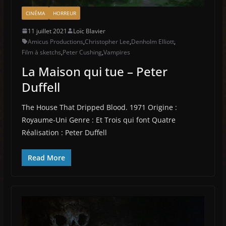
CINÉMA
HORREUR
11 juillet 2021
Loïc Blavier
Amicus Productions
,
Christopher Lee
,
Denholm Elliott
,
Film à sketchs
,
Peter Cushing
,
Vampires
La Maison qui tue – Peter
Duffell
The House That Dripped Blood. 1971 Origine :
Royaume-Uni Genre : Et Trois qui font Quatre
Réalisation : Peter Duffell
Read More