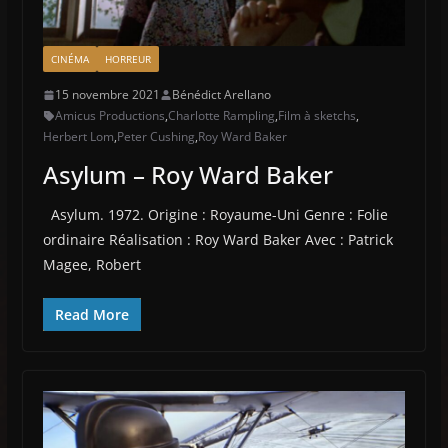
CINÉMA
HORREUR
15 novembre 2021
Bénédict Arellano
Amicus Productions
,
Charlotte Rampling
,
Film à sketchs
,
Herbert Lom
,
Peter Cushing
,
Roy Ward Baker
Asylum – Roy Ward Baker
Asylum. 1972. Origine : Royaume-Uni Genre : Folie
ordinaire Réalisation : Roy Ward Baker Avec : Patrick
Magee, Robert
Read More