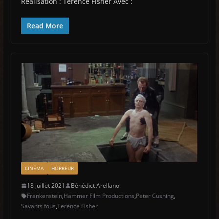
Réalisation : Terence Fisher Avec :
Read More
CINÉMA
HORREUR
18 juillet 2021
Bénédict Arellano
Frankenstein
,
Hammer Film Productions
,
Peter Cushing
,
Savants fous
,
Terence Fisher