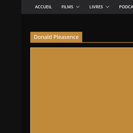
ACCUEIL
FILMS
LIVRES
PODCA
Donald Pleasence