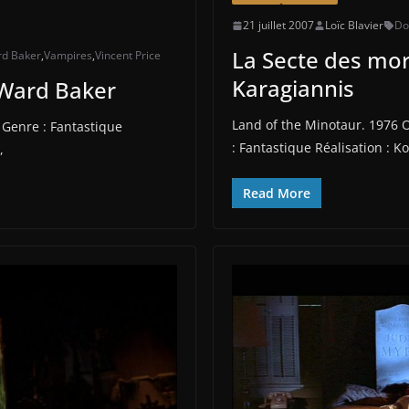
21 juillet 2007
Loïc Blavier
Do
La Secte des mor
rd Baker
,
Vampires
,
Vincent Price
Karagiannis
 Ward Baker
Land of the Minotaur. 1976 O
Genre : Fantastique
: Fantastique Réalisation : 
,
Read More