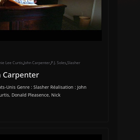
ie Lee Curtis
,
John Carpenter
,
P.J. Soles
,
Slasher
n Carpenter
ts-Unis Genre : Slasher Réalisation : John
urtis, Donald Pleasence, Nick