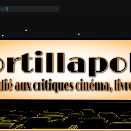
 Hill
 Hark
ollars – Henri Verneuil
es 2-15 : Lucy – Nick Castle
e Ridgemont – Amy Heckerling