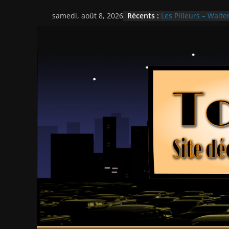
Passer
Récents :
Les Pilleurs – Walter
samedi, août 8, 2026
au
Double Team – Tsui
Mille milliards de d
contenu
Histoires fantastiqu
Ça chauffe au lycé