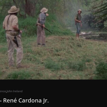
ence
,
John Ireland
 René Cardona Jr.