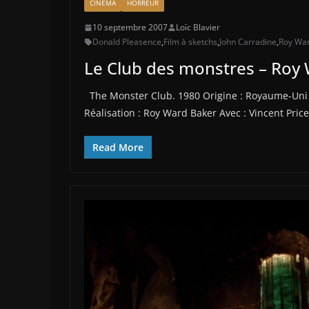
CINÉMA
HORREUR
10 septembre 2007
Loïc Blavier
Donald Pleasence
,
Film à sketchs
,
John Carradine
,
Roy Wa
Le Club des monstres – Roy
The Monster Club. 1980 Origine : Royaume-Uni 
Réalisation : Roy Ward Baker Avec : Vincent Price
Read More