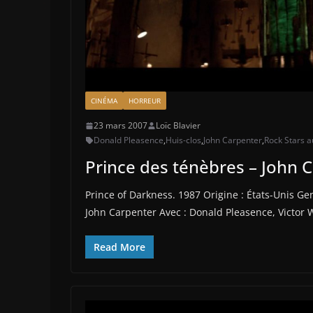
CINÉMA
HORREUR
23 mars 2007
Loïc Blavier
Donald Pleasence
,
Huis-clos
,
John Carpenter
,
Rock Stars 
Prince des ténèbres – John 
Prince of Darkness. 1987 Origine : États-Unis Ge
John Carpenter Avec : Donald Pleasence, Victor 
Read More