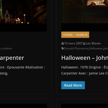
CINÉMA
HORREUR
10 mars 2007
Loïc Blavier
au cinéma
Donald Pleasence
,
Halloween
,
Jam
Carpenter
Halloween – Joh
nre : Epouvante Réalisation :
Halloween. 1978 Origine : Éta
Wong,
Carpenter Avec : Jamie Lee C
Read More