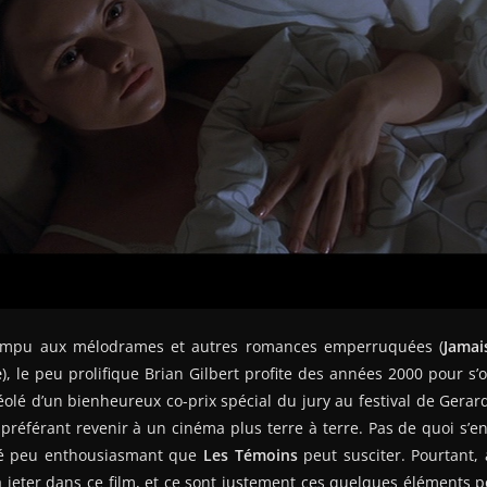
 rompu aux mélodrames et autres romances emperruquées (
Jamai
e
), le peu prolifique Brian Gilbert profite des années 2000 pour s’
éolé d’un bienheureux co-prix spécial du jury au festival de Gera
référant revenir à un cinéma plus terre à terre. Pas de quoi s’e
té peu enthousiasmant que
Les Témoins
peut susciter. Pourtant,
 à jeter dans ce film, et ce sont justement ces quelques éléments po