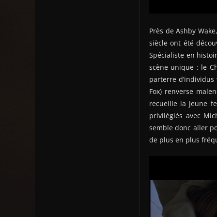
Près de Ashby Wake, 
siècle ont été décou
Spécialiste en histoi
scène unique : le Ch
parterre d’individus
Fox) renverse malenc
recueille la jeune 
privilégiés avec Mi
semble donc aller po
de plus en plus fréq