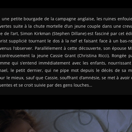
une petite bourgade de la campagne anglaise, les ruines enfouies
vertes suite à la chute mortelle d’un jeune couple dans une crev
re de l’art, Simon Kirkman (Stephen Dillane) est fasciné par cet éd
rist supplicié tournant le dos à la nef et faisant face à un bas-r
 venus l’observer. Parallèlement à cette découverte, son épouse 
ontreusement la jeune Cassie Grant (Christina Ricci). Rongée par
femme qui s’entend immédiatement avec les enfants, nourrissa
chael, le petit dernier, qui ne pipe mot depuis le décès de sa m
ur le mieux, sauf que Cassie, souffrant d’amnésie, se met à avoir
uentes et se croit suivie par des gens louches…