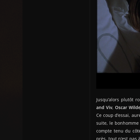
Jusqu’alors plutôt
and Viv
,
Oscar Wild
Ce coup d’essai, aur
suite, le bonhomme p
compte tenu du cô
près, tout n’est pas