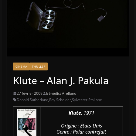
CINÉMA
THRILLER
Klute – Alan J. Pakula
27 février 2009
Bénédict Arellano
Donald Sutherland
,
Roy Scheider
,
Sylvester Stallone
Klute
. 1971
Origine : États-Unis
Genre : Polar contrefait