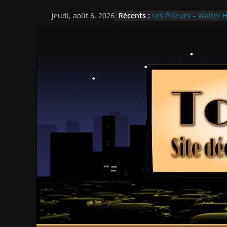
Passer
Récents :
Les Pilleurs – Walter H
jeudi, août 6, 2026
au
Double Team – Tsui H
Mille milliards de dol
contenu
Histoires fantastiques
Ça chauffe au lycée 