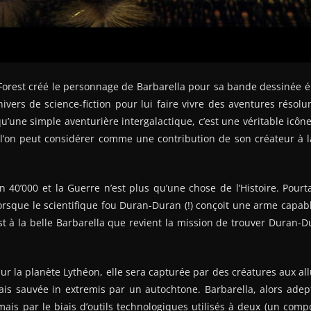
orest créé le personnage de Barbarella pour sa bande dessinée é
ivers de science-fiction pour lui faire vivre des aventures résol
qu’une simple aventurière intergalactique, c’est une véritable icône
’on peut considérer comme une contribution de son créateur à la
40’000 et la Guerre n’est plus qu’une chose de l’Histoire. Pourt
orsque le scientifique fou Duran-Duran (!) conçoit une arme capab
’est à la belle Barbarella que revient la mission de trouver Duran-
ur la planète Lythéon, elle sera capturée par des créatures aux all
is sauvée in extremis par un autochtone. Barbarella, alors adept
mais par le biais d’outils technologiques utilisés à deux (un co