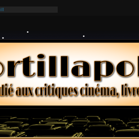
ill
ark
lars – Henri Verneuil
 2-15 : Lucy – Nick Castle
Ridgemont – Amy Heckerling