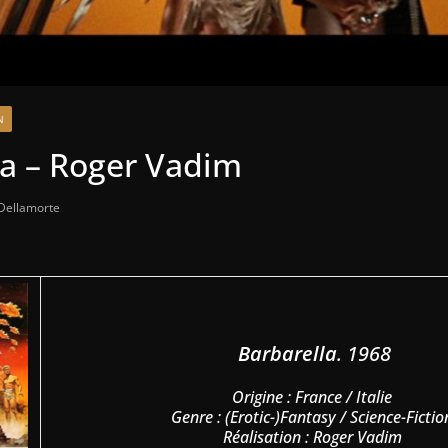
N
la – Roger Vadim
 Dellamorte
Barbarella
. 1968
Origine : France / Italie
Genre : (Erotic-)Fantasy / Science-Ficti
Réalisation : Roger Vadim