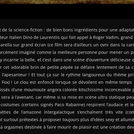
et de la science-fiction : de bien bons ingrédients pour une adapta
eur italien Dino de Laurentiis qui fait appel à Roger Vadim, gra
barella sur grand écran (ce film sera d’ailleurs un ovni dans la ca
 forcément imaginé comme la meilleure personne pour mener un pr
 y incarne la belle, et c’est dans une scène d’ouverture délicieuse qu
r cet adorable brin de petite pépée se défaire lentement de sa c
l’apesanteur ! Et tout ça sur le rythme langoureux du thème prin
 Fox) ! Le clou est enfoncé lorsque se dévoilent en même temps 
pissés d’une moumoute angora colorée kitschissime inconcevable 
t sera à l’avenant, car même si sa mise en scène ultra statique peu
 costumes (certains signés Paco Rabanne) respirent l’audace et l
ipéties de l’amazone intergalactique s’enchaînent très vite (
t surtout prétextes à proposer toujours plus d’idées sexy et allumé
 orgasmes destinée à faire mourir de plaisir est une création de