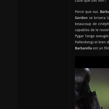
culte que son film !
Parce que oui,
Barba
Gordon
se brisera l
beaucoup de cinéphi
capables de le revoi
Pygar l’ange aveugle
Pallenberg) et bien 
Barbarella
est un fi