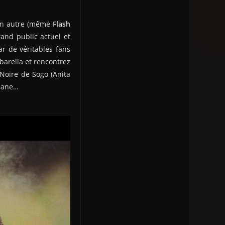
cun autre (même
Flash
and public actuel et
r de véritables fans
barella et rencontrez
 Noire de Sogo (Anita
-jane…