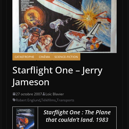
CATASTROPHE
CINÉMA
SCIENCE-FICTION
Starflight One – Jerry
Jameson
27 octobre 2007
Loïc Blavier
Robert Englund
,
Téléfilms
,
Transports
Starflight One : The Plane
that couldn’t land
. 1983