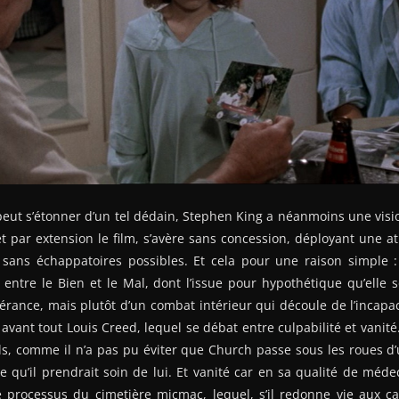
 peut s’étonner d’un tel dédain, Stephen King a néanmoins une visi
et par extension le film, s’avère sans concession, déployant une 
 sans échappatoires possibles. Et cela pour une raison simple : 
 entre le Bien et le Mal, dont l’issue pour hypothétique qu’elle so
pérance, mais plutôt d’un combat intérieur qui découle de l’incapaci
ant tout Louis Creed, lequel se débat entre culpabilité et vanité. 
ls, comme il n’a pas pu éviter que Church passe sous les roues d’
le qu’il prendrait soin de lui. Et vanité car en sa qualité de méde
e processus du cimetière micmac, lequel, s’il redonne vie aux ca