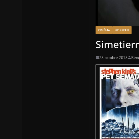
CINÉMA
HORREUR
Simetier
28 octobre 2018
Béné