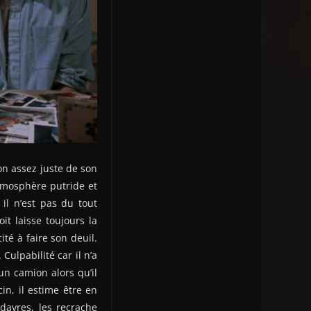
on assez juste de son
atmosphère putride et
il n’est pas du tout
it laisse toujours la
té à faire son deuil.
Culpabilité car il n’a
un camion alors qu’il
cin, il estime être en
davres, les recrache