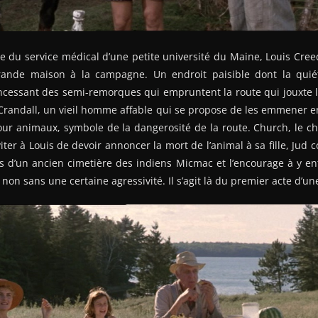
 du service médical d’une petite université du Maine, Louis Cr
rande maison à la campagne. Un endroit paisible dont la qui
incessant des semi-remorques qui empruntent la route qui jouxte l
 Crandall, un vieil homme affable qui se propose de les emmener 
our animaux, symbole de la dangerosité de la route. Church, le chat 
éviter à Louis de devoir annoncer la mort de l’animal à sa fille, Jud 
és d’un ancien cimetière des indiens Micmac et l’encourage à y ent
non sans une certaine agressivité. Il s’agit là du premier acte d’u