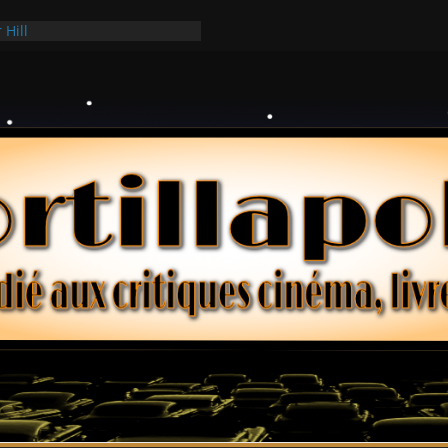
 Hill
 Hark
ollars – Henri Verneuil
es 2-15 : Lucy – Nick Castle
e Ridgemont – Amy Heckerling