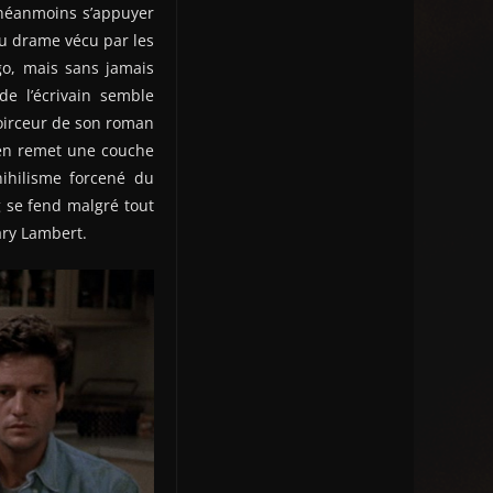
 néanmoins s’appuyer
du drame vécu par les
go, mais sans jamais
 de l’écrivain semble
noirceur de son roman
l en remet une couche
nihilisme forcené du
 se fend malgré tout
ary Lambert.