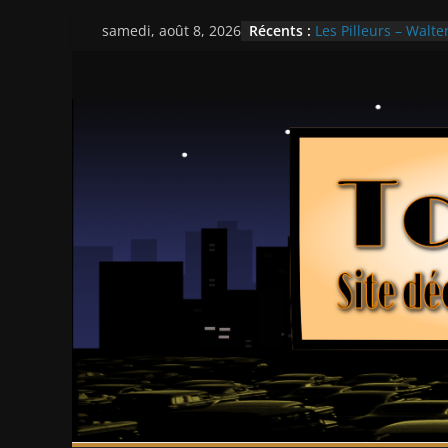
Passer
Récents :
Les Pilleurs – Walter
samedi, août 8, 2026
au
Double Team – Tsui
Mille milliards de d
contenu
Histoires fantastiqu
Ça chauffe au lycé