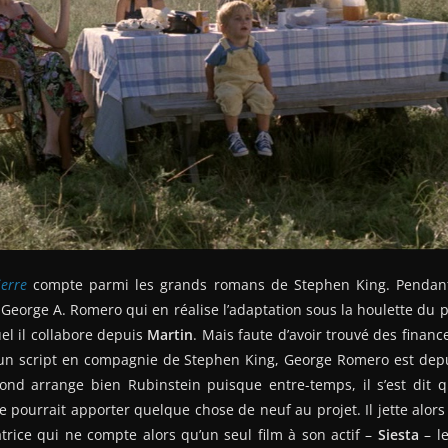
ierre
compte parmi les grands romans de Stephen King. Pendant 
 George A. Romero qui en réalise l’adaptation sous la houlette du 
el il collabore depuis
Martin
. Mais faute d’avoir trouvé des finan
ur un script en compagnie de Stephen King, George Romero est depu
fond arrange bien Rubinstein puisque entre-temps, il s’est dit q
re pourrait apporter quelque chose de neuf au projet. Il jette alor
trice qui ne compte alors qu’un seul film à son actif –
Siesta
– le