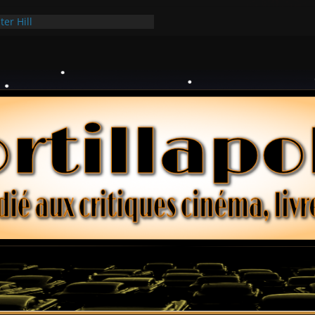
ter Hill
sui Hark
e dollars – Henri Verneuil
iques 2-15 : Lucy – Nick Castle
cée Ridgemont – Amy Heckerling