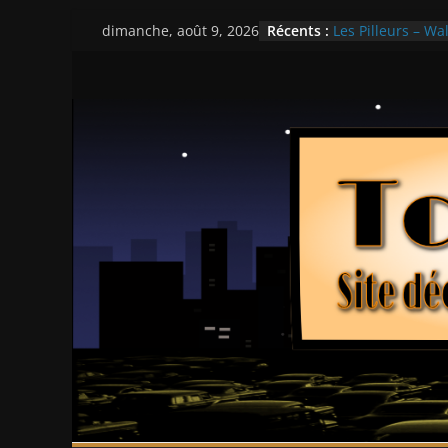
Passer
Récents :
Les Pilleurs – Wal
dimanche, août 9, 2026
au
Double Team – T
Mille milliards d
contenu
Histoires fantast
Ça chauffe au ly