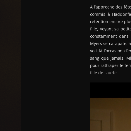
A l’approche des fêt
commis à Haddonfie
rétention encore plu
fille, voyant sa peti
constamment dans l’
Myers se carapate, à 
voit là l’occasion d
sang que jamais, Mi
pour rattraper le te
fille de Laurie.