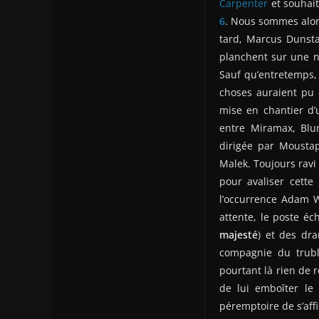
Carpenter
et souhait
6
. Nous sommes alors
tard, Marcus Dunsta
planchent sur une no
Sauf qu’entretemps, 
choses auraient pu 
mise en chantier d’u
entre Miramax, Blu
dirigée par Moustap
Malek. Toujours ravi 
pour avaliser cette
l’occurrence Adam 
attente, le poste é
majesté
) et des dr
compagnie du trubl
pourtant là rien de 
de lui emboîter le 
péremptoire de s’af