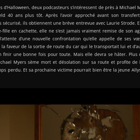
es d’Halloween, deux podcasteurs s’intéressent de près à Michael 
ld 40 ans plus tôt. Après l’avoir approché avant son transfer
s sécurisé, ils obtiennent une brève entrevue avec Laurie Strode. E
te-fille en cachette, elle ne s’est jamais vraiment remise de son a
attente d’une nouvelle confrontation qu’elle appelle de ses v
la faveur de la sortie de route du car qui le transportait lui et d’
’en finir une bonne fois pour toute. Mais elle devra se hâter. Plus 
chael Myers sème mort et désolation sur sa route et profite de
mps perdu. Et sa prochaine victime pourrait bien être la jeune Allys