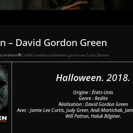
n – David Gordon Green
ct Arellano
Conflits familiaux
,
Halloween
,
Jamie Lee Curtis
,
Slasher
Halloween.
2018.
Origine : États-Unis
Genre : Redite
Réalisation : David Gordon Green
Avec : Jamie Lee Curtis, Judy Greer, Andi Martichak, Ja
Will Patton, Haluk Bilginer.