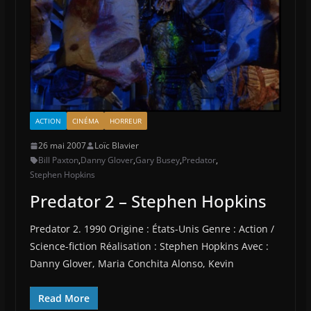
ACTION
CINÉMA
HORREUR
26 mai 2007
Loïc Blavier
Bill Paxton
,
Danny Glover
,
Gary Busey
,
Predator
,
Stephen Hopkins
Predator 2 – Stephen Hopkins
Predator 2. 1990 Origine : États-Unis Genre : Action /
Science-fiction Réalisation : Stephen Hopkins Avec :
Danny Glover, Maria Conchita Alonso, Kevin
Read More