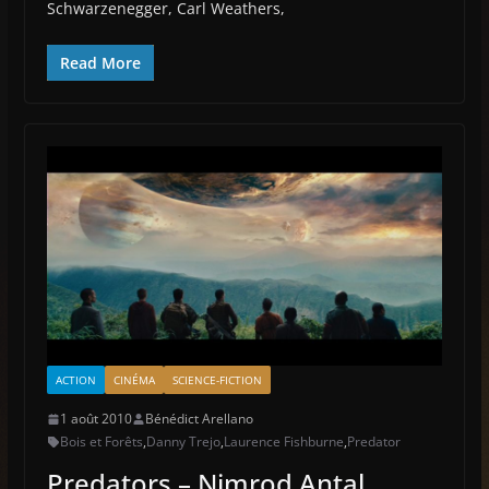
Schwarzenegger, Carl Weathers,
Read More
ACTION
CINÉMA
SCIENCE-FICTION
1 août 2010
Bénédict Arellano
Bois et Forêts
,
Danny Trejo
,
Laurence Fishburne
,
Predator
Predators – Nimrod Antal