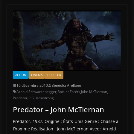
ACTION
CINÉMA
HORREUR
16 décembre 2010
Bénédict Arellano
Arnold Schwarzenegger
,
Bois et Forêts
,
John McTiernan
,
Predator
,
R.G. Armstrong
Predator – John McTiernan
Predator. 1987. Origine : États-Unis Genre : Chasse à
l’homme Réalisation : John McTiernan Avec : Arnold