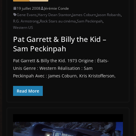
19 juillet 2008
Jérémie Conde
Gene Evans
,
Harry Dean Stanton
,
James Coburn
,
Jason Robards
,
R.G. Armstrong
,
Rock Stars au cinéma
,
Sam Peckinpah
,
Western US
Pat Garrett & Billy the Kid –
Sam Peckinpah
Pat Garrett & Billy the Kid. 1973 Origine : États-
Unis Genre : Western Réalisation : Sam
Peckinpah Avec : James Coburn, Kris Kristofferson,
Read More