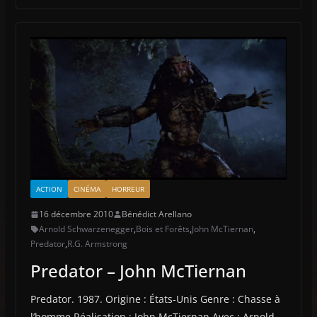
ACTION
CINÉMA
HORREUR
16 décembre 2010
Bénédict Arellano
Arnold Schwarzenegger
,
Bois et Forêts
,
John McTiernan
,
Predator
,
R.G. Armstrong
Predator – John McTiernan
Predator. 1987. Origine : États-Unis Genre : Chasse à
l’homme Réalisation : John McTiernan Avec : Arnold