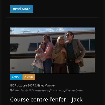
Read More
ACTION
CINÉMA
27 octobre 2007
Gilles Vannier
Peter Fonda
,
R.G. Armstrong
,
Transports
,
Warren Oates
Course contre l’enfer – Jack