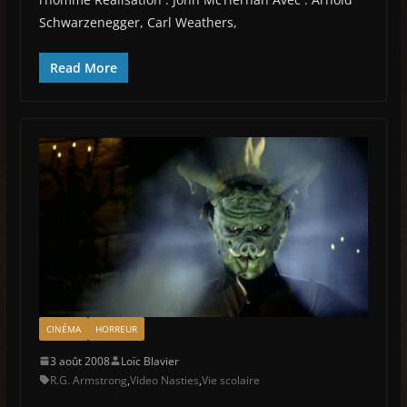
Schwarzenegger, Carl Weathers,
Read More
CINÉMA
HORREUR
3 août 2008
Loïc Blavier
R.G. Armstrong
,
Video Nasties
,
Vie scolaire