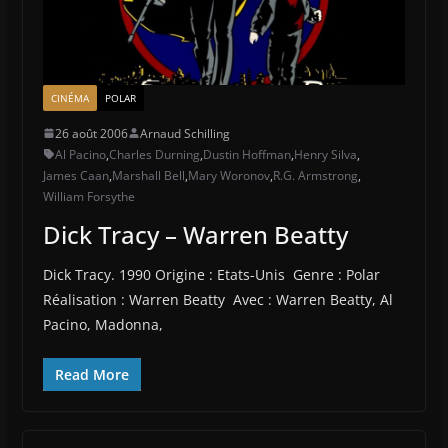
CINÉMA
POLAR
26 août 2006
Arnaud Schilling
Al Pacino
,
Charles Durning
,
Dustin Hoffman
,
Henry Silva
,
James Caan
,
Marshall Bell
,
Mary Woronov
,
R.G. Armstrong
,
William Forsythe
Dick Tracy – Warren Beatty
Dick Tracy. 1990 Origine : Etats-Unis Genre : Polar
Réalisation : Warren Beatty Avec : Warren Beatty, Al
Pacino, Madonna,
Read More