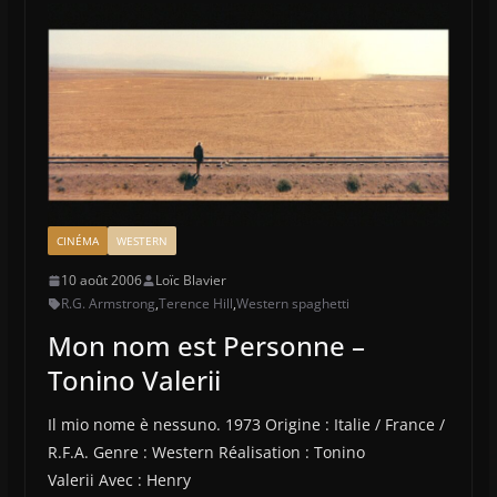
CINÉMA
WESTERN
10 août 2006
Loïc Blavier
R.G. Armstrong
,
Terence Hill
,
Western spaghetti
Mon nom est Personne –
Tonino Valerii
Il mio nome è nessuno. 1973 Origine : Italie / France /
R.F.A. Genre : Western Réalisation : Tonino
Valerii Avec : Henry