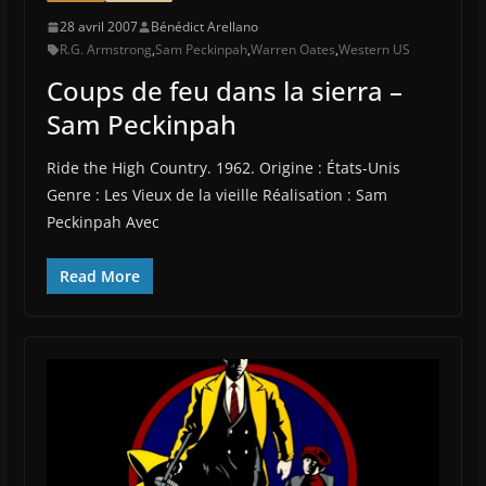
28 avril 2007
Bénédict Arellano
R.G. Armstrong
,
Sam Peckinpah
,
Warren Oates
,
Western US
Coups de feu dans la sierra –
Sam Peckinpah
Ride the High Country. 1962. Origine : États-Unis
Genre : Les Vieux de la vieille Réalisation : Sam
Peckinpah Avec
Read More