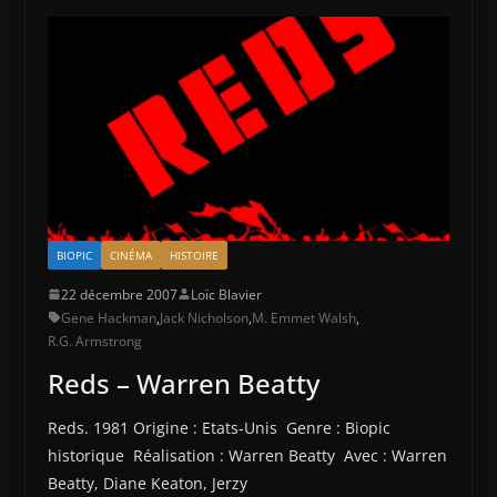
BIOPIC
CINÉMA
HISTOIRE
22 décembre 2007
Loïc Blavier
Gene Hackman
,
Jack Nicholson
,
M. Emmet Walsh
,
R.G. Armstrong
Reds – Warren Beatty
Reds. 1981 Origine : Etats-Unis Genre : Biopic
historique Réalisation : Warren Beatty Avec : Warren
Beatty, Diane Keaton, Jerzy