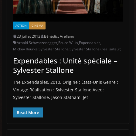
ACTION
CINÉMA
23 juillet 2012
Bénédict Arellano
Arnold Schwarzenegger
,
Bruce Willis
,
Expendables
,
Mickey Rourke
,
Sylvester Stallone
,
Sylvester Stallone (réalisateur)
Expendables : Unité spéciale –
Sylvester Stallone
The Expendables. 2010. Origine : États-Unis Genre :
Vintage Réalisation : Sylvester Stallone Avec :
Sylvester Stallone, Jason Statham, Jet
Read More