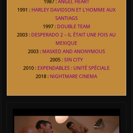
1987 :
ANGEL HEART
1991 :
HARLEY DAVIDSON ET L’HOMME AUX
SANTIAGS
1997 :
DOUBLE TEAM
2003 :
DESPERADO 2 – IL ÉTAIT UNE FOIS AU
MEXIQUE
2003 :
MASKED AND ANONYMOUS
2005 :
SIN CITY
2010 :
EXPENDABLES : UNITÉ SPÉCIALE
2018 :
NIGHTMARE CINEMA