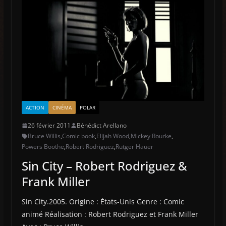
ACTION
CINÉMA
POLAR
26 février 2011
Bénédict Arellano
Bruce Willis
,
Comic book
,
Elijah Wood
,
Mickey Rourke
,
Powers Boothe
,
Robert Rodriguez
,
Rutger Hauer
Sin City – Robert Rodriguez &
Frank Miller
Sin City.2005. Origine : États-Unis Genre : Comic
animé Réalisation : Robert Rodriguez et Frank Miller