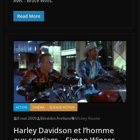
Avec : Bruce Willis,
Read More
ACTION
CINÉMA
SCIENCE-FICTION
8 mai 2009
Bénédict Arellano
Mickey Rourke
Harley Davidson et l’homme
aux santiags – Simon Wincer