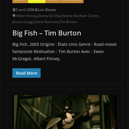
5 avril 2008
Loïc Blavier
Albert Finney
,
Danny De Vito
,
Helena Bonham Carter
,
Jessica Lange
,
Steve Buscemi
,
Tim Burton
Big Fish – Tim Burton
Big Fish. 2003 Origine : États-Unis Genre : Road-movie
fantaisiste Réalisation : Tim Burton Avec : Ewan
McGregor, Albert Finney,
Read More