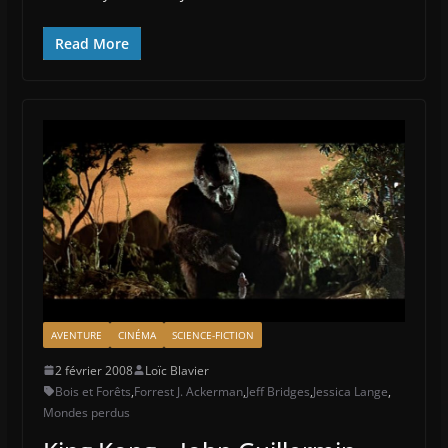
Read More
AVENTURE
CINÉMA
SCIENCE-FICTION
2 février 2008
Loïc Blavier
Bois et Forêts
,
Forrest J. Ackerman
,
Jeff Bridges
,
Jessica Lange
,
Mondes perdus