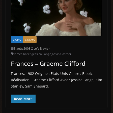
BIOPIC
CINÉMA
3 août 2008
Loïc Blavier
James Karen
,
Jessica Lange
,
Kevin Costner
Frances – Graeme Clifford
Frances. 1982 Origine : Etats-Unis Genre : Biopic
Réalisation : Graeme Clifford Avec : Jessica Lange, Kim
Stanley, Sam Shepard,
Read More