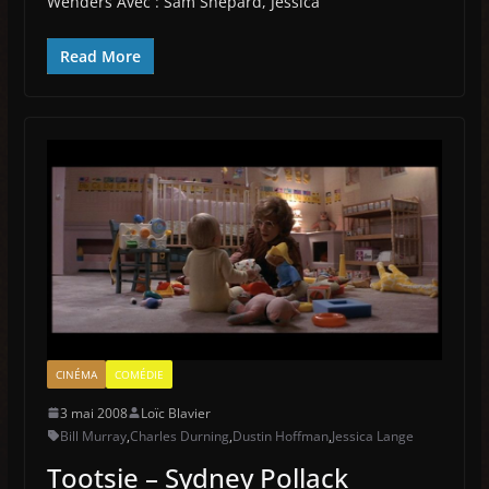
Wenders Avec : Sam Shepard, Jessica
Read More
CINÉMA
COMÉDIE
3 mai 2008
Loïc Blavier
Bill Murray
,
Charles Durning
,
Dustin Hoffman
,
Jessica Lange
Tootsie – Sydney Pollack