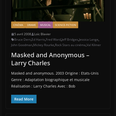
CINÉMA
DRAME
MUSICAL
SCIENCE-FICTION
5 avril 2008
Loïc Blavier
Bruce Dern
,
Ed Harris
,
Fred Ward
,
Jeff Bridges
,
Jessica Lange
,
John Goodman
,
Mickey Rourke
,
Rock Stars au cinéma
,
Val Kilmer
Masked and Anonymous –
Larry Charles
Masked and anonymous. 2003 Origine : Etats-Unis
Genre : Adaptation biographique et musicale
Réalisation : Larry Charles Avec : Bob
Read More