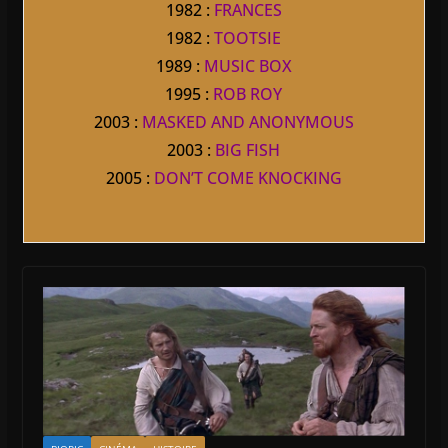
1982 :
FRANCES
1982 :
TOOTSIE
1989 :
MUSIC BOX
1995 :
ROB ROY
2003 :
MASKED AND ANONYMOUS
2003 :
BIG FISH
2005 :
DON’T COME KNOCKING