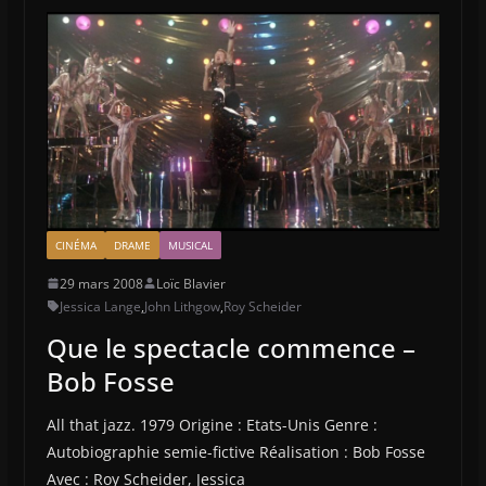
CINÉMA
DRAME
MUSICAL
29 mars 2008
Loïc Blavier
Jessica Lange
,
John Lithgow
,
Roy Scheider
Que le spectacle commence –
Bob Fosse
All that jazz. 1979 Origine : Etats-Unis Genre :
Autobiographie semie-fictive Réalisation : Bob Fosse
Avec : Roy Scheider, Jessica