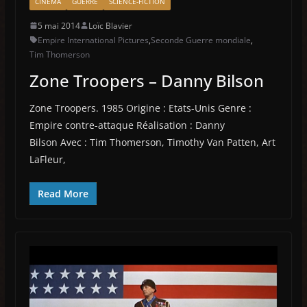
CINÉMA
GUERRE
SCIENCE-FICTION
5 mai 2014
Loïc Blavier
Empire International Pictures
,
Seconde Guerre mondiale
,
Tim Thomerson
Zone Troopers – Danny Bilson
Zone Troopers. 1985 Origine : Etats-Unis Genre :
Empire contre-attaque Réalisation : Danny
Bilson Avec : Tim Thomerson, Timothy Van Patten, Art
LaFleur,
Read More