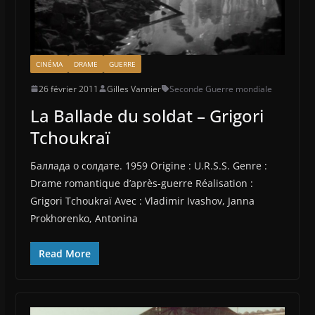
CINÉMA
DRAME
GUERRE
26 février 2011
Gilles Vannier
Seconde Guerre mondiale
La Ballade du soldat – Grigori
Tchoukraï
Баллада о солдате. 1959 Origine : U.R.S.S. Genre :
Drame romantique d’après-guerre Réalisation :
Grigori Tchoukraï Avec : Vladimir Ivashov, Janna
Prokhorenko, Antonina
Read More