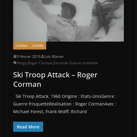
CINÉMA
GUERRE
9 février 2016
Loïc Blavier
Neige
,
Roger Corman
,
Seconde Guerre mondiale
Ski Troop Attack – Roger
Corman
Ski Troop Attack. 1960 Origine : Etats-UnisGenre :
Guerre frisquetteRéalisation : Roger CormanAvec :
Michael Forest, Frank Wolff, Richard
Read More