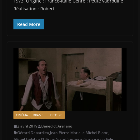
1973. Origine : France-Italie Genre : Petite vadrouille
Réalisation : Robert
Read More
CINÉMA
DRAME
HISTOIRE
2 avril 2019
Bénédict Arellano
Gérard Depardieu
,
Jean-Pierre Marielle
,
Michel Blanc
,
Michel Galabru
,
Philippe Noiret
,
Seconde Guerre mondiale
,