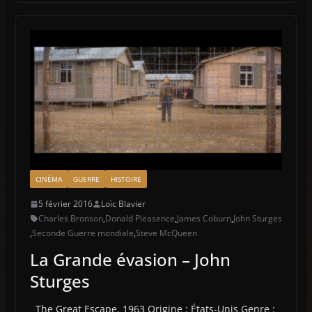
CINÉMA
GUERRE
HISTOIRE
5 février 2016
Loïc Blavier
Charles Bronson
,
Donald Pleasence
,
James Coburn
,
John Sturges
,
Seconde Guerre mondiale
,
Steve McQueen
La Grande évasion – John
Sturges
The Great Escape. 1963 Origine : États-Unis Genre :