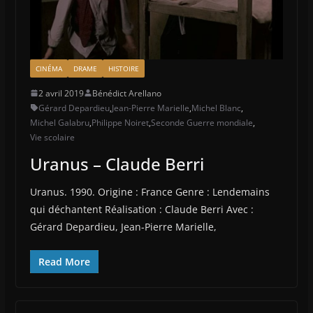
CINÉMA
DRAME
HISTOIRE
2 avril 2019
Bénédict Arellano
Gérard Depardieu
,
Jean-Pierre Marielle
,
Michel Blanc
,
Michel Galabru
,
Philippe Noiret
,
Seconde Guerre mondiale
,
Vie scolaire
Uranus – Claude Berri
Uranus. 1990. Origine : France Genre : Lendemains
qui déchantent Réalisation : Claude Berri Avec :
Gérard Depardieu, Jean-Pierre Marielle,
Read More