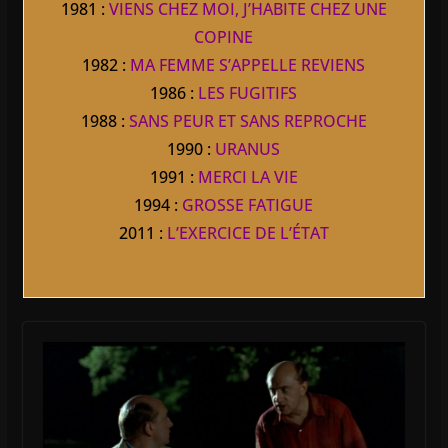
1981 :
VIENS CHEZ MOI, J’HABITE CHEZ UNE
COPINE
1982 :
MA FEMME S’APPELLE REVIENS
1986 :
LES FUGITIFS
1988 :
SANS PEUR ET SANS REPROCHE
1990 :
URANUS
1991 :
MERCI LA VIE
1994 :
GROSSE FATIGUE
2011 :
L’EXERCICE DE L’ÉTAT