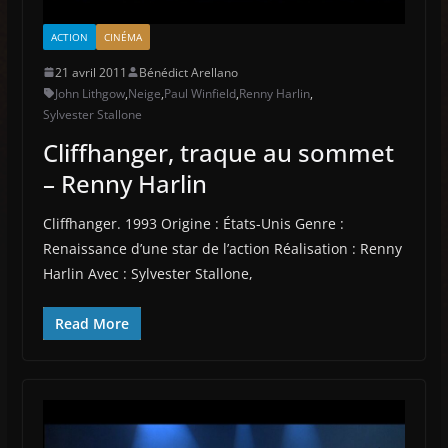
ACTION
CINÉMA
21 avril 2011
Bénédict Arellano
John Lithgow
,
Neige
,
Paul Winfield
,
Renny Harlin
,
Sylvester Stallone
Cliffhanger, traque au sommet
– Renny Harlin
Cliffhanger. 1993 Origine : États-Unis Genre :
Renaissance d’une star de l’action Réalisation : Renny
Harlin Avec : Sylvester Stallone,
Read More