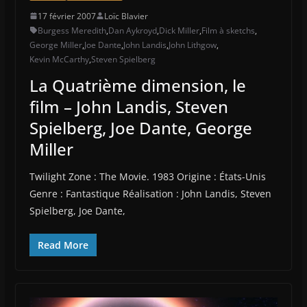
17 février 2007
Loïc Blavier
Burgess Meredith
,
Dan Aykroyd
,
Dick Miller
,
Film à sketchs
,
George Miller
,
Joe Dante
,
John Landis
,
John Lithgow
,
Kevin McCarthy
,
Steven Spielberg
La Quatrième dimension, le
film – John Landis, Steven
Spielberg, Joe Dante, George
Miller
Twilight Zone : The Movie. 1983 Origine : États-Unis
Genre : Fantastique Réalisation : John Landis, Steven
Spielberg, Joe Dante,
Read More