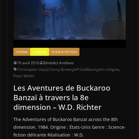
CINÉMA
COMÉDIE
SCIENCE-FICTION
10 avril 2010
Bénédict Arellano
Christopher Lloyd
,
Clancy Brown
,
Jeff Goldblum
,
John Lithgow
,
Peter Weller
Les Aventures de Buckaroo
Banzaï à travers la 8e
dimension – W.D. Richter
The Adventures of Buckaroo Banzaï across the 8th
dimension. 1984. Origine : États-Unis Genre : Science-
fiction délirante Réalisation : W.D.