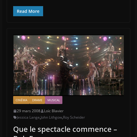
Read More
CINÉMA
DRAME
MUSICAL
29 mars 2008
Loïc Blavier
Jessica Lange
,
John Lithgow
,
Roy Scheider
Que le spectacle commence –