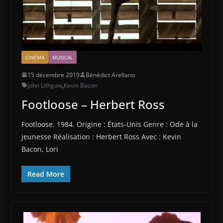
CINÉMA
MUSICAL
15 décembre 2019
Bénédict Arellano
John Lithgow
,
Kevin Bacon
Footloose – Herbert Ross
Footloose. 1984. Origine : États-Unis Genre : Ode à la
jeunesse Réalisation : Herbert Ross Avec : Kevin
Bacon, Lori
Read More