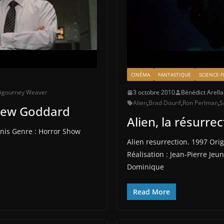
CINÉMA
FANTASTIQUE
SCIENCE-F
igourney Weaver
3 octobre 2010
Bénédict Arell
Alien
,
Brad Dourif
,
Ron Perlman
,
S
Drew Goddard
Alien, la résurre
Unis Genre : Horror Show
Alien resurrection. 1997 Orig
Réalisation : Jean-Pierre Je
Dominique
Read More