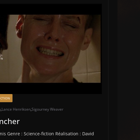
ICTION
n
,
Lance Henriksen
,
Sigourney Weaver
incher
nis Genre : Science-fiction Réalisation : David