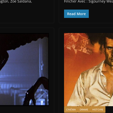
gton, Zoe Saldana,
Fincher Avec : Sigourney Wea
Read More
CINÉMA
DRAME
HISTOIRE