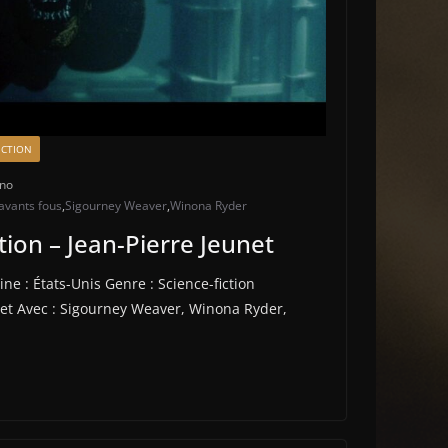
ICTION
ano
avants fous
,
Sigourney Weaver
,
Winona Ryder
ction – Jean-Pierre Jeunet
ine : États-Unis Genre : Science-fiction
unet Avec : Sigourney Weaver, Winona Ryder,