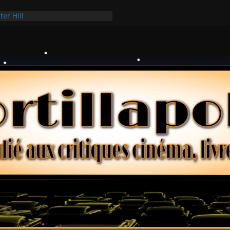
ter Hill
sui Hark
e dollars – Henri Verneuil
iques 2-15 : Lucy – Nick Castle
cée Ridgemont – Amy Heckerling