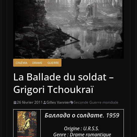
CINÉMA
DRAME
GUERRE
La Ballade du soldat –
Grigori Tchoukraï
26 février 2011
Gilles Vannier
Seconde Guerre mondiale
Баллада о солдате
. 1959
Origine : U.R.S.S.
Genre : Drame romantique