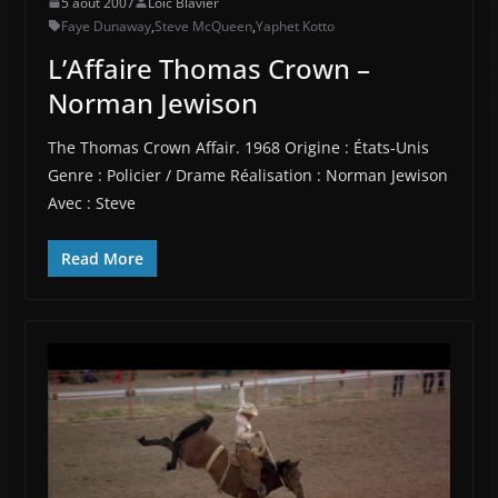
5 août 2007
Loïc Blavier
Faye Dunaway
,
Steve McQueen
,
Yaphet Kotto
L’Affaire Thomas Crown –
Norman Jewison
The Thomas Crown Affair. 1968 Origine : États-Unis
Genre : Policier / Drame Réalisation : Norman Jewison
Avec : Steve
Read More