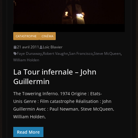
CATASTROPHE
CINÉMA
21 avril 2011
Loïc Blavier
Faye Dunaway
,
Robert Vaughn
,
San Francisco
,
Steve McQueen
,
William Holden
La Tour infernale – John
Guillermin
The Towering Inferno. 1974 Origine : Etats-
Unis Genre : Film catastrophe Réalisation : John
Guillermin Avec : Paul Newman, Steve McQueen,
William Holden,
Read More