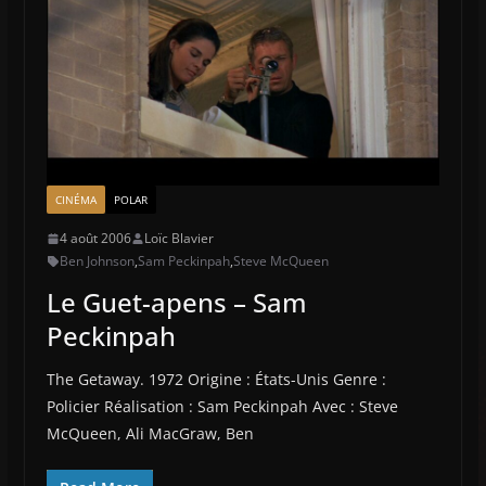
CINÉMA
POLAR
4 août 2006
Loïc Blavier
Ben Johnson
,
Sam Peckinpah
,
Steve McQueen
Le Guet-apens – Sam
Peckinpah
The Getaway. 1972 Origine : États-Unis Genre :
Policier Réalisation : Sam Peckinpah Avec : Steve
McQueen, Ali MacGraw, Ben