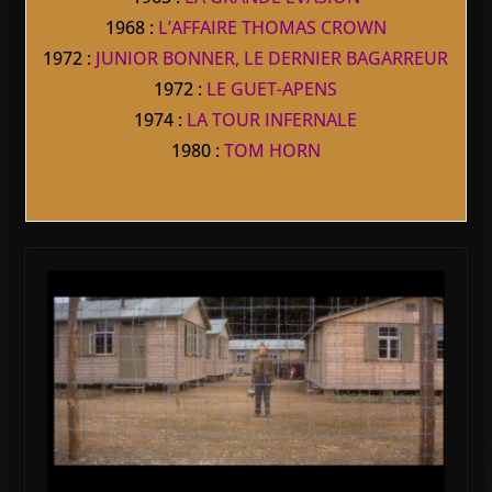
1968 :
L’AFFAIRE THOMAS CROWN
1972 :
JUNIOR BONNER, LE DERNIER BAGARREUR
1972 :
LE GUET-APENS
1974 :
LA TOUR INFERNALE
1980 :
TOM HORN