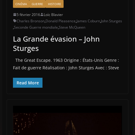
CINÉMA
GUERRE
HISTOIRE
5 février 2016
Loïc Blavier
Charles Bronson
,
Donald Pleasence
,
James Coburn
,
John Sturges
,
Seconde Guerre mondiale
,
Steve McQueen
La Grande évasion – John
Sturges
The Great Escape. 1963 Origine : États-Unis Genre :
Fait de guerre Réalisation : John Sturges Avec : Steve
Read More