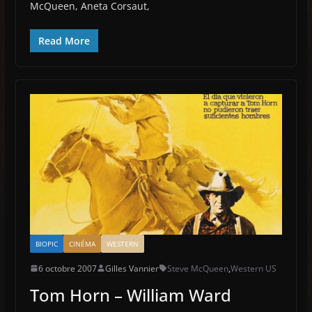
McQueen, Aneta Corsaut,
Read More
BIOPIC
CINÉMA
WESTERN
6 octobre 2007
Gilles Vannier
Steve McQueen
,
Western US
Tom Horn – William Ward