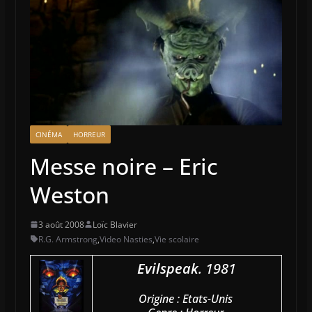
CINÉMA
HORREUR
Messe noire – Eric
Weston
3 août 2008
Loïc Blavier
R.G. Armstrong
,
Video Nasties
,
Vie scolaire
Evilspeak
. 1981
Origine : Etats-Unis