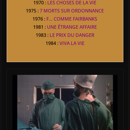
1970 :
LES CHOSES DE LA VIE
1975 :
7 MORTS SUR ORDONNANCE
1976 :
F… COMME FAIRBANKS
1981 :
UNE ÉTRANGE AFFAIRE
1983 :
LE PRIX DU DANGER
1984 :
VIVA LA VIE