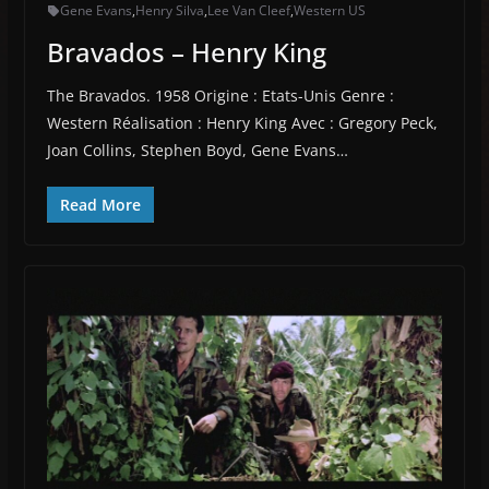
Gene Evans
,
Henry Silva
,
Lee Van Cleef
,
Western US
Bravados – Henry King
The Bravados. 1958 Origine : Etats-Unis Genre :
Western Réalisation : Henry King Avec : Gregory Peck,
Joan Collins, Stephen Boyd, Gene Evans…
Read More