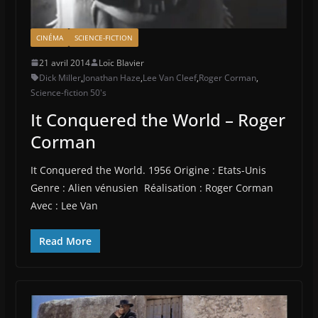
CINÉMA
SCIENCE-FICTION
21 avril 2014
Loïc Blavier
Dick Miller
,
Jonathan Haze
,
Lee Van Cleef
,
Roger Corman
,
Science-fiction 50's
It Conquered the World – Roger
Corman
It Conquered the World. 1956 Origine : Etats-Unis
Genre : Alien vénusien Réalisation : Roger Corman
Avec : Lee Van
Read More