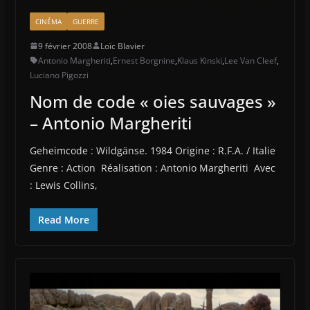
CINÉMA
GUERRE
9 février 2008
Loïc Blavier
Antonio Margheriti
,
Ernest Borgnine
,
Klaus Kinski
,
Lee Van Cleef
,
Luciano Pigozzi
Nom de code « oies sauvages »
– Antonio Margheriti
Geheimcode : Wildgänse. 1984 Origine : R.F.A. / Italie
Genre : Action Réalisation : Antonio Margheriti Avec
: Lewis Collins,
Read More