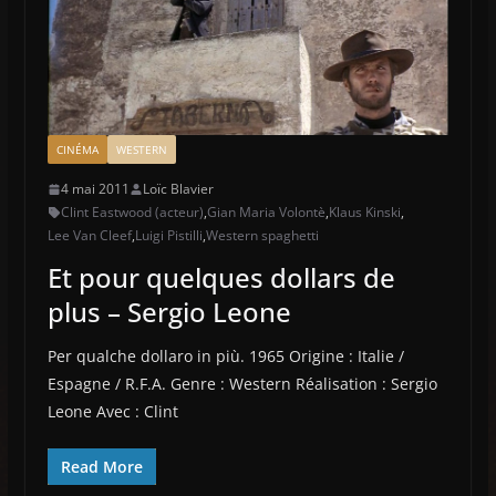
CINÉMA
WESTERN
4 mai 2011
Loïc Blavier
Clint Eastwood (acteur)
,
Gian Maria Volontè
,
Klaus Kinski
,
Lee Van Cleef
,
Luigi Pistilli
,
Western spaghetti
Et pour quelques dollars de
plus – Sergio Leone
Per qualche dollaro in più. 1965 Origine : Italie /
Espagne / R.F.A. Genre : Western Réalisation : Sergio
Leone Avec : Clint
Read More