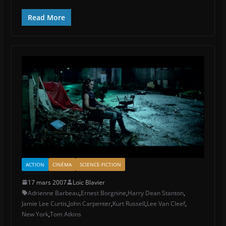
Read More
ACTION
CINÉMA
SCIENCE-FICTION
17 mars 2007
Loïc Blavier
Adrienne Barbeau
,
Ernest Borgnine
,
Harry Dean Stanton
,
Jamie Lee Curtis
,
John Carpenter
,
Kurt Russell
,
Lee Van Cleef
,
New York
,
Tom Atkins