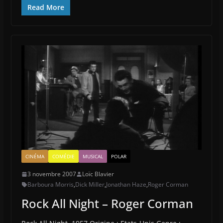
Read More
CINÉMA
COMÉDIE
MUSICAL
POLAR
3 novembre 2007
Loïc Blavier
Barboura Morris
,
Dick Miller
,
Jonathan Haze
,
Roger Corman
Rock All Night – Roger Corman