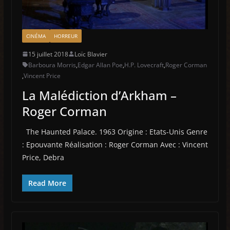
CINÉMA
HORREUR
15 juillet 2018
Loïc Blavier
Barboura Morris
,
Edgar Allan Poe
,
H.P. Lovecraft
,
Roger Corman
,
Vincent Price
La Malédiction d’Arkham –
Roger Corman
The Haunted Palace. 1963 Origine : Etats-Unis Genre
: Epouvante Réalisation : Roger Corman Avec : Vincent
Price, Debra
Read More