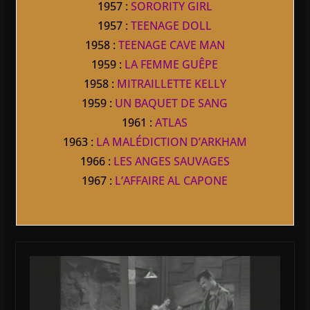
1957 :
SORORITY GIRL
1957 :
TEENAGE DOLL
1958 :
TEENAGE CAVE MAN
1959 :
LA FEMME GUÊPE
1958 :
MITRAILLETTE KELLY
1959 :
UN BAQUET DE SANG
1961 :
ATLAS
1963 :
LA MALÉDICTION D’ARKHAM
1966 :
LES ANGES SAUVAGES
1967 :
L’AFFAIRE AL CAPONE