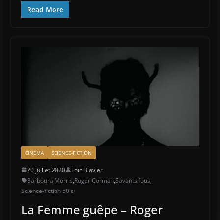
Read More
CINÉMA
SCIENCE-FICTION
20 juillet 2020
Loïc Blavier
Barboura Morris
,
Roger Corman
,
Savants fous
,
Science-fiction 50's
La Femme guêpe – Roger