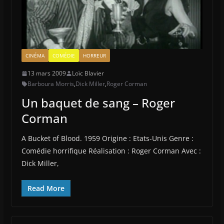
CINÉMA
COMÉDIE
HORREUR
13 mars 2009
Loïc Blavier
Barboura Morris
,
Dick Miller
,
Roger Corman
Un baquet de sang – Roger
Corman
A Bucket of Blood. 1959 Origine : Etats-Unis Genre :
Comédie horrifique Réalisation : Roger Corman Avec :
Dick Miller,
Read More