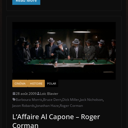
Read More
CINÉMA
HISTOIRE
POLAR
28 août 2009
Loïc Blavier
Barboura Morris
,
Bruce Dern
,
Dick Miller
,
Jack Nicholson
,
Jason Robards
,
Jonathan Haze
,
Roger Corman
L’Affaire Al Capone – Roger
Corman