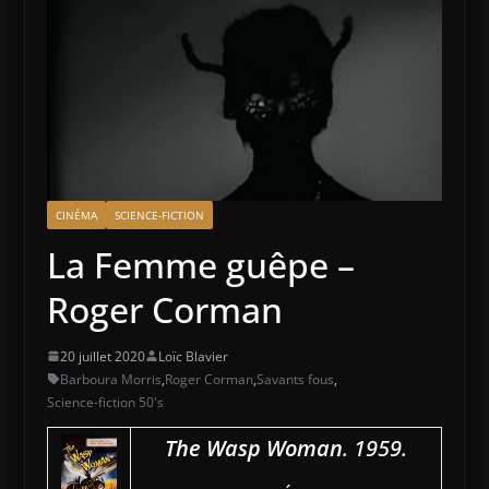
CINÉMA
SCIENCE-FICTION
La Femme guêpe –
Roger Corman
20 juillet 2020
Loïc Blavier
Barboura Morris
,
Roger Corman
,
Savants fous
,
Science-fiction 50's
The Wasp Woman
. 1959.