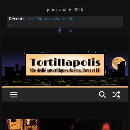
Passer
jeudi, août 6, 2026
au
Récents
Les Pilleurs – Walter Hill
contenu
:
Double Team – Tsui Hark
Mille milliards de dollars – Henri Verneuil
Histoires fantastiques 2-15 : Lucy – Nick Castle
Ça chauffe au lycée Ridgemont – Amy
Heckerling