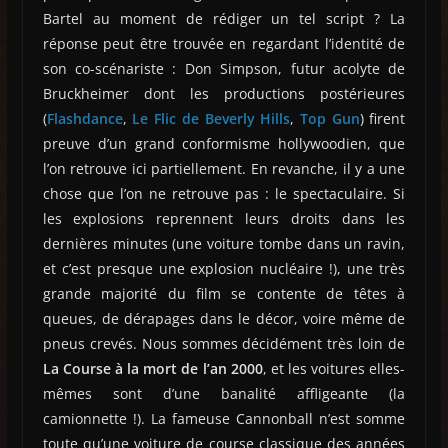
Bartel au moment de rédiger un tel script ? La
réponse peut être trouvée en regardant l’identité de
son co-scénariste : Don Simpson, futur acolyte de
Bruckheimer dont les productions postérieures
(
Flashdance
,
Le Flic de Beverly Hills
,
Top Gun
) firent
preuve d’un grand conformisme hollywoodien, que
l’on retrouve ici partiellement. En revanche, il y a une
chose que l’on ne retrouve pas : le spectaculaire. Si
les explosions reprennent leurs droits dans les
dernières minutes (une voiture tombe dans un ravin,
et c’est presque une explosion nucléaire !), une très
grande majorité du film se contente de têtes à
queues, de dérapages dans le décor, voire même de
pneus crevés. Nous sommes décidément très loin de
La Course à la mort de l’an 2000
, et les voitures elles-
mêmes sont d’une banalité affligeante (la
camionnette !). La fameuse Cannonball n’est somme
toute qu’une voiture de course classique des années