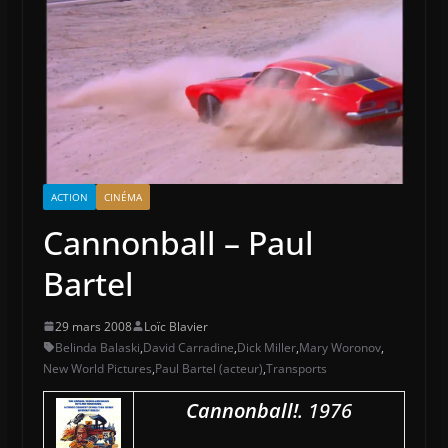
ACTION
CINÉMA
Cannonball – Paul
Bartel
29 mars 2008
Loïc Blavier
Belinda Balaski
,
David Carradine
,
Dick Miller
,
Mary Woronov
,
New World Pictures
,
Paul Bartel (acteur)
,
Transports
Cannonball!
. 1976