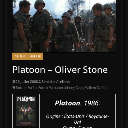
CINÉMA
GUERRE
Platoon – Oliver Stone
26 juillet 2008
Bénédict Arellano
Bois et Forêts
,
Forest Whitaker
,
Johnny Depp
,
Willem Dafoe
Platoon
. 1986.
Origine : États-Unis / Royaume-
Uni
Genre : Guerre