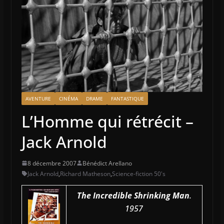
AVENTURE
CINÉMA
DRAME
FANTASTIQUE
L’Homme qui rétrécit –
Jack Arnold
8 décembre 2007
Bénédict Arellano
Jack Arnold
,
Richard Matheson
,
Science-fiction 50's
The Incredible Shrinking Man
.
1957