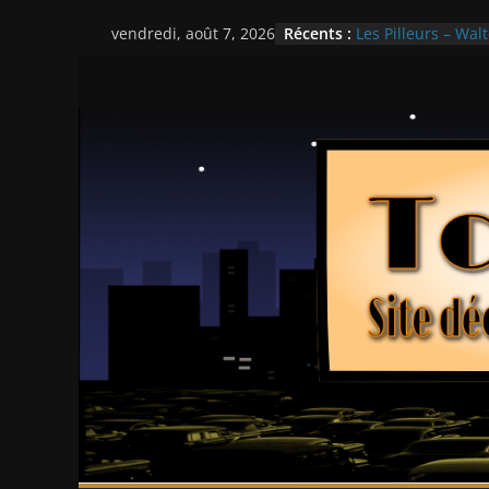
Passer
Récents :
Les Pilleurs – Walt
vendredi, août 7, 2026
au
Double Team – Ts
Mille milliards de
contenu
Histoires fantasti
Ça chauffe au lyc