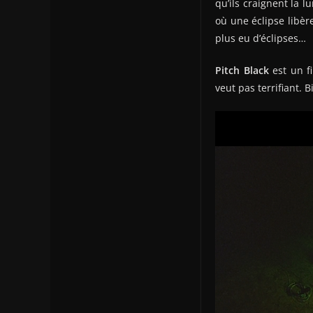
qu’ils craignent la l
où une éclipse libèr
plus eu d’éclipses…
Pitch Black
est un f
veut pas terrifiant. 