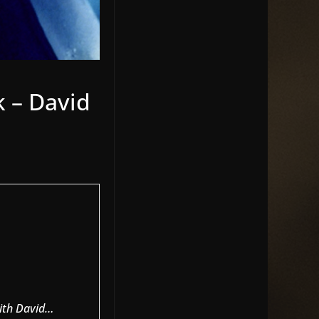
k – David
eith David…