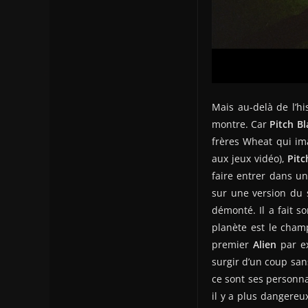
Mais au-delà de l’hi
montre. Car
Pitch Bl
frères Wheat qui ima
aux jeux vidéo),
Pitc
faire entrer dans un
sur une version du 
démonté. Il a fait s
planète est le cham
premier
Alien
par ex
surgir d’un coup sans
ce sont ses personna
il y a plus dangereux