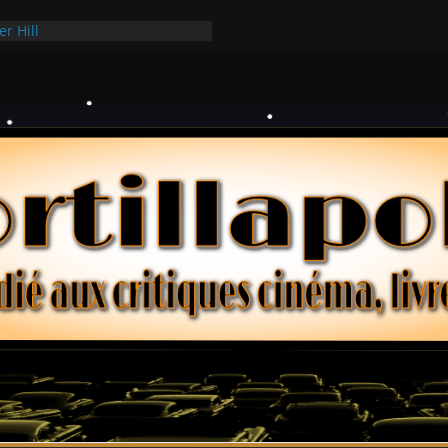
er Hill
ui Hark
 dollars – Henri Verneuil
ques 2-15 : Lucy – Nick Castle
ée Ridgemont – Amy Heckerling