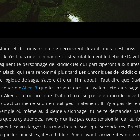
stoire et de l’univers qui se découvrent devant nous, c’est aussi 
ack
n’est pas une commande, c’est véritablement le bébé de David 
ginent le personnage de Riddick (et qui participeront aux suites
h Black
, qui sera renommé plus tard
Les Chroniques de Riddick: 
e logique de saga, s’avère être un film abouti. Faut dire que Da
scénario d’
Alien 3
que les producteurs lui avaient jeté au visage
on
Alien
à lui ou presque. D’abord tout se passe en monde ouvert. 
p d’action même si on en voit peu finalement. Il n’y a pas de t
emple où même au dixième visionnage, tu ne te demandes pas s
 que tu t’y attendes. Twohy n’utilise pas cette tension là. Car au fo
ges face au danger. Les monstres ne sont que secondaires. En effe
 que les monstres, il y a Riddick. Ainsi, avant l’arrivée des monstr