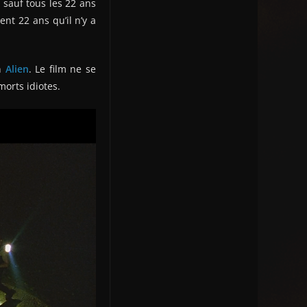
… sauf tous les 22 ans
nt 22 ans qu’il n’y a
un
Alien
. Le film ne se
morts idiotes.