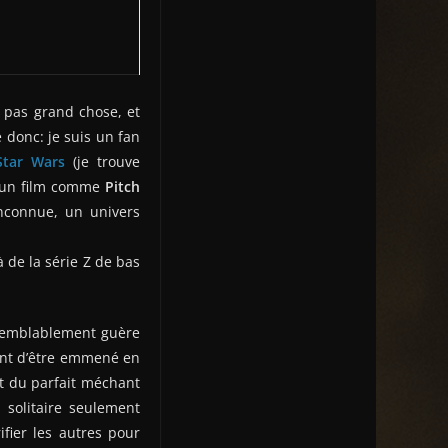
 pas grand chose, et
e donc: je suis un fan
Star Wars
(je trouve
 d’un film comme
Pitch
inconnue, un univers
à de la série Z de bas
aisemblablement guère
int d’être emmené en
t du parfait méchant
 solitaire seulement
ifier les autres pour