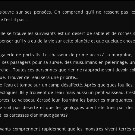
m s’ouvre sur ses pensées. On comprend qu’il ne ressent pas 
 l’est-il pas…
lle se trouve les survivants est un désert de sable et de roches
penser qu’il y a eu de la vie sur cette planète et que quelque chos
galerie de portraits. Le chasseur de prime accro à la morphine, 
us ses passagers pour sa survie, des musulmans en pèlerinage, un 
rche… Toutes ces personnes que rien ne rapproche vont devoir coh
ue. Trouver de l’eau sera une priorité…
 l’eau et tombe sur un camp désaffecté. Après quelques fouilles,
ologues. Ils y trouvent de l’eau mais aussi un petit vaisseau. C’es
ortes. Le vaisseau écrasé leur fournira les batteries manquantes. 
e soit pas déserte et que les géologues aient été tués par des
t les carcasses d’animaux géants?
rvivants comprennent rapidement que les monstres vivent terrés 