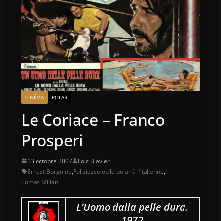
CINÉMA
POLAR
Le Coriace – Franco
Prosperi
13 octobre 2007
Loïc Blavier
Ernest Borgnine
,
Poliziesco ou le polar à l'italienne
,
Tomas Milian
L’Uomo dalla pelle dura
.
1972