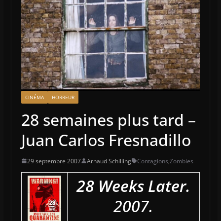
CINÉMA
HORREUR
28 semaines plus tard –
Juan Carlos Fresnadillo
29 septembre 2007
Arnaud Schilling
Contagions
,
Zombies
28 Weeks Later.
2007.