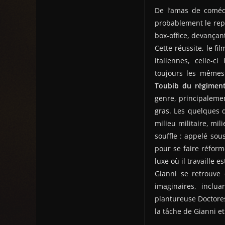
De l’amas de comédi
probablement le repr
box-office, devançan
Cette réussite, le f
italiennes, celle-c
toujours les mêmes 
Toubib du régimen
genre, principaleme
gras. Les quelques di
milieu militaire, mil
souffle : appelé sou
pour se faire réforme
luxe où il travaille 
Gianni se retrouve 
imaginaires, inclua
plantureuse Doctores
la tâche de Gianni e