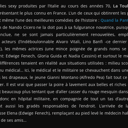
es sexy produites par l’Italie au cours des années 70,
La Tou
ésentant le plus connu en France. L’un de ceux qui obtinrent les
t même l’une des meilleures comédies de l’histoire :
Quand la Pan
ilm de Nando Cicero ne la doit pas à sa fulgurance novatrice, puis
i inclue, ne se sont jamais particulièrement renouvelées, em
acteurs (l’indéboulonnable Alvaro Vitali, Lino Banfi -ce derni
t
), les mêmes actrices (une mince poignée de grands noms se p
nt: Edwige Fenech, Gloria Guida et Nadia Cassini) et surtout le
fférences tenaient en réalité aux situations utilisées : milieu scol
ieu médical… Ici, le médical et le militaire se chevauchent dans un
s les drapeaux, le jeune Gianni Montano (Alfredo Pea) fait tout ce
r. Il est vrai que passer la poire à lavement aux belles et riches 
est beaucoup plus tentant que d’aller casser du rouge mesquin dans 
donc en hôpital militaire, en compagnie de tout un tas d’aut
nt aussi les gradés responsables de l’endroit. L’arrivée de 
se Elena (Edwige Fenech), remplaçant au pied levé le médecin hab
t de ses amis…