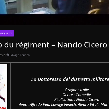
TIQUE / X
b du régiment – Nando Cicero
lavier
Edwige Fenech
La Dottoressa del distretto militar
Origine : Italie
Genre : Comédie
Réalisation : Nando Cicero
Avec : Alfredo Pea, Edwige Fenech, Alvaro Vitali, Ma