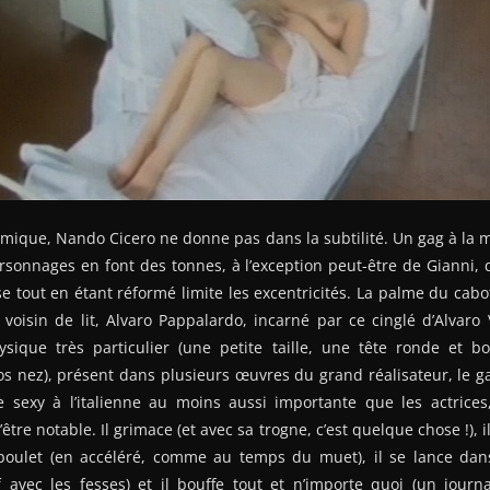
omique, Nando Cicero ne donne pas dans la subtilité. Un gag à la
sonnages en font des tonnes, à l’exception peut-être de Gianni, 
sse tout en étant réformé limite les excentricités. La palme du cab
voisin de lit, Alvaro Pappalardo, incarné par ce cinglé d’Alvaro
ysique très particulier (une petite taille, une tête ronde et bo
s nez), présent dans plusieurs œuvres du grand réalisateur, le g
 sexy à l’italienne au moins aussi importante que les actrices
tre notable. Il grimace (et avec sa trogne, c’est quelque chose !), 
oulet (en accéléré, comme au temps du muet), il se lance dan
 avec les fesses) et il bouffe tout et n’importe quoi (un journ