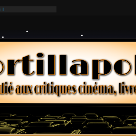
ill
ark
lars – Henri Verneuil
 2-15 : Lucy – Nick Castle
Ridgemont – Amy Heckerling