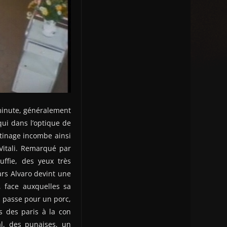
 minute, généralement
qui dans l’optique de
otinage incombe ainsi
 Vitali. Remarqué par
uffie, des yeux très
ars Alvaro devint une
, face auxquelles sa
il passe pour un porc,
s des paris à la con
al, des punaises, un