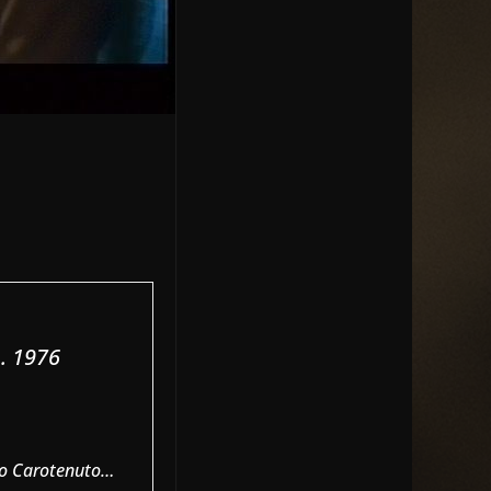
e
. 1976
rio Carotenuto…