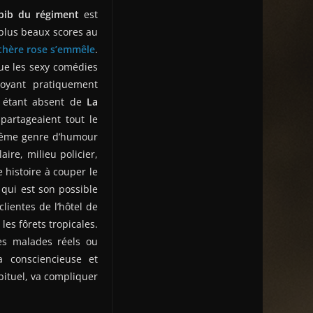
bib du régiment
est
 plus beaux scores au
thère rose s’emmêle
.
que les sexy comédies
ployant pratiquement
er étant absent de
La
artageaient tout le
 même genre d’humour
aire, milieu policier,
e histoire à couper le
 qui est son possible
clientes de l’hôtel de
les fôrets tropicales.
res malades réels ou
la consciencieuse et
ituel, va compliquer