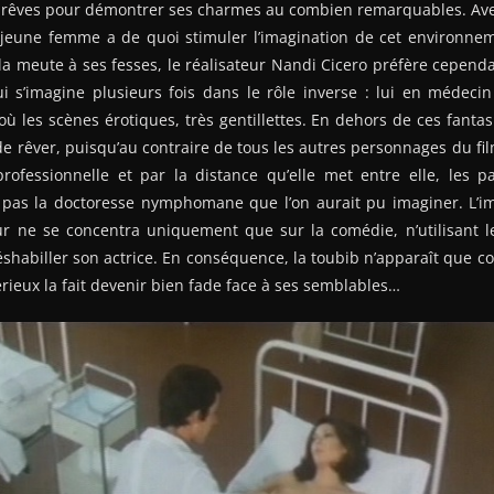
 rêves pour démontrer ses charmes au combien remarquables. Ave
a jeune femme a de quoi stimuler l’imagination de cet environnem
la meute à ses fesses, le réalisateur Nandi Cicero préfère cepend
i s’imagine plusieurs fois dans le rôle inverse : lui en médecin
où les scènes érotiques, très gentillettes. En dehors de ces fanta
 de rêver, puisqu’au contraire de tous les autres personnages du fil
rofessionnelle et par la distance qu’elle met entre elle, les 
t pas la doctoresse nymphomane que l’on aurait pu imaginer. L’
eur ne se concentra uniquement que sur la comédie, n’utilisant
éshabiller son actrice. En conséquence, la toubib n’apparaît que
érieux la fait devenir bien fade face à ses semblables…