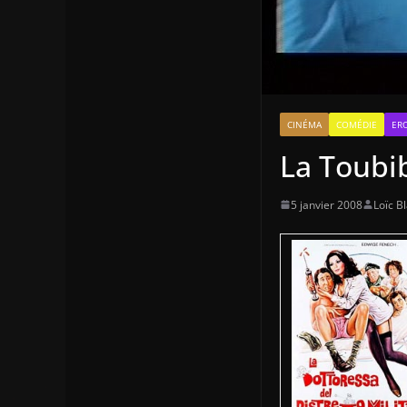
CINÉMA
COMÉDIE
ERO
La Toubi
5 janvier 2008
Loïc B