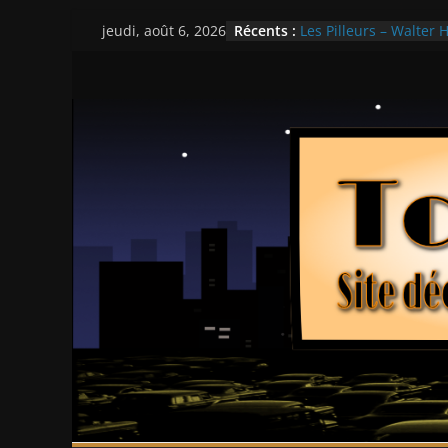
Passer
Récents :
Les Pilleurs – Walter H
jeudi, août 6, 2026
au
Double Team – Tsui H
Mille milliards de dol
contenu
Histoires fantastiques
Ça chauffe au lycée 