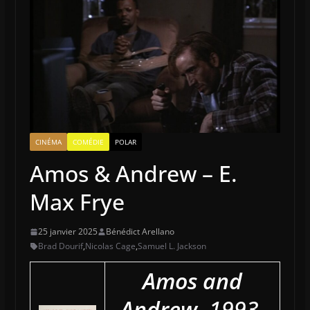
CINÉMA
COMÉDIE
POLAR
Amos & Andrew – E.
Max Frye
25 janvier 2025
Bénédict Arellano
Brad Dourif
,
Nicolas Cage
,
Samuel L. Jackson
Amos and
Andrew.
1993.