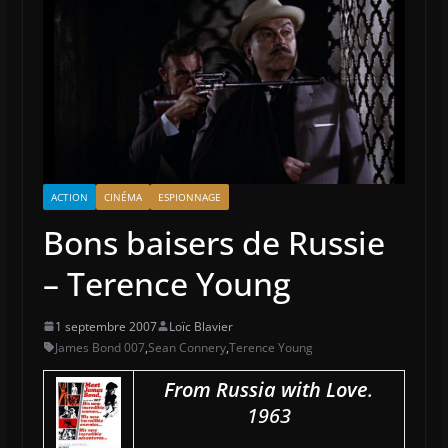
ACTION
CINÉMA
ESPIONNAGE
Bons baisers de Russie
– Terence Young
1 septembre 2007
Loïc Blavier
James Bond 007
,
Sean Connery
,
Terence Young
From Russia with Love
.
1963