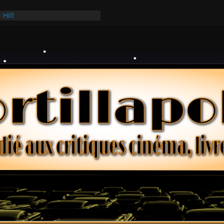
 Hill
 Hark
ollars – Henri Verneuil
es 2-15 : Lucy – Nick Castle
e Ridgemont – Amy Heckerling