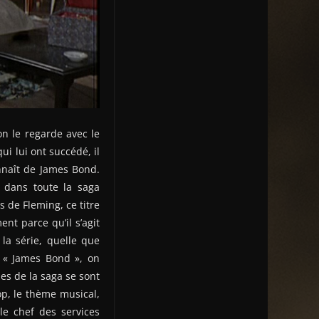
n le regarde avec le
i lui ont succédé, il
onnaît de James Bond.
t dans toute la saga
s de Fleming, ce titre
nt parce qu’il s’agit
la série, quelle que
m « James Bond », on
es de la saga se sont
op, le thème musical,
le chef des services