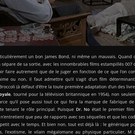
rticulièrement un bon James Bond, ni même un mauvais. Quand o
 sépare de sa sortie, avec les innombrables films estampillés 007 qu
voir faire autrement que de le juger en fonction de ce que l’on c
’aime ou non, il faut admettre qu’il s’agit d’un film déterminan
Broccoli (à défaut d’être la toute première adaptation d’un des livre
oyale
, tourné pour la télévision britannique en 1954), non seuleme
rce qu’il pose aussi tout ce qui fera la marque de fabrique de 
te tenant le rôle principal. Puisque
Dr. No
était le premier fil
l n’entretient que peu de rapports avec ses séquelles et que les cod
 petit avec le temps. Et bien non, tout est déjà là : le générique p
s, l’exotisme, le vilain mégalomane au physique particulier, M (