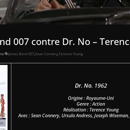
nd 007 contre Dr. No – Teren
ier
James Bond 007
,
Sean Connery
,
Terence Young
Dr. No
. 1962
Origine : Royaume-Uni
Genre : Action
Réalisation : Terence Young
Avec : Sean Connery, Ursula Andress, Joseph Wiseman, 