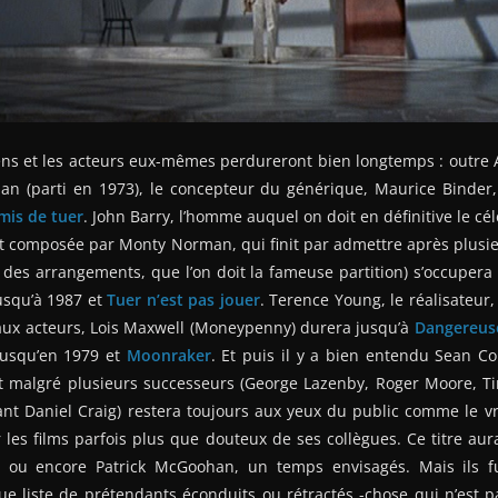
ens et les acteurs eux-mêmes perdureront bien longtemps : outre A
man (parti en 1973), le concepteur du générique, Maurice Binder
mis de tuer
. John Barry, l’homme auquel on doit en définitive le c
ut composée par Monty Norman, qui finit par admettre après plusi
 des arrangements, que l’on doit la fameuse partition) s’occuper
jusqu’à 1987 et
Tuer n’est pas jouer
. Terence Young, le réalisateur
 aux acteurs, Lois Maxwell (Moneypenny) durera jusqu’à
Dangereus
jusqu’en 1979 et
Moonraker
. Et puis il y a bien entendu Sean C
t malgré plusieurs successeurs (George Lazenby, Roger Moore, Ti
t Daniel Craig) restera toujours aux yeux du public comme le vra
r les films parfois plus que douteux de ses collègues. Ce titre aur
 ou encore Patrick McGoohan, un temps envisagés. Mais ils fu
e liste de prétendants éconduits ou rétractés -chose qui n’est p