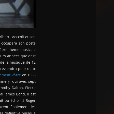
lbert Broccoli et son
, occupera son poste
élèbre thème musicale
eurs années que c’est
a de la musique de 12
, reviendra pour deux
ement vôtre
en 1985
onnery, qui avec sept
mothy Dalton, Pierce
i James Bond, il est
ait pu échoir à Roger
rent finalement les
as définitive puisque