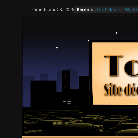
Passer
Récents :
Les Pilleurs – Walter
samedi, août 8, 2026
au
Double Team – Tsui
Mille milliards de d
contenu
Histoires fantastiqu
Ça chauffe au lycé