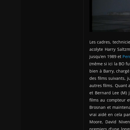
Les cadres, technici
acolyte Harry Saltz
jusqu’en 1989 et
Per
(même si ici la BO f
bien à Barry, chargé
des films suivants, 
autres films. Quant
et Bernard Lee (M) 
films au compteur e
Brosnan et maintenan
vrai aidé en cela pa
Moore, David Niven
premiers d’une longu