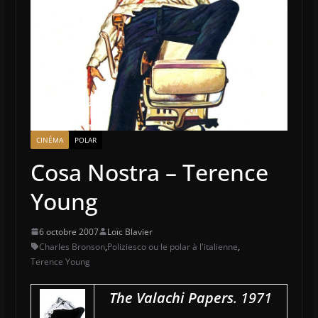
CINÉMA
POLAR
Cosa Nostra – Terence
Young
6 octobre 2007
Loïc Blavier
Charles Bronson
,
Poliziesco ou le polar à l'italienne
,
Terence Young
The Valachi Papers
. 1971