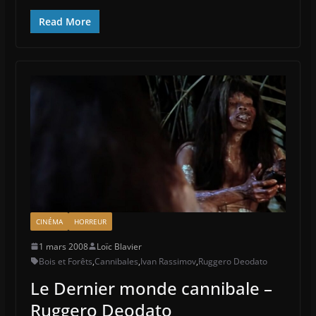
Read More
CINÉMA
HORREUR
1 mars 2008
Loïc Blavier
Bois et Forêts
,
Cannibales
,
Ivan Rassimov
,
Ruggero Deodato
Le Dernier monde cannibale –
Ruggero Deodato