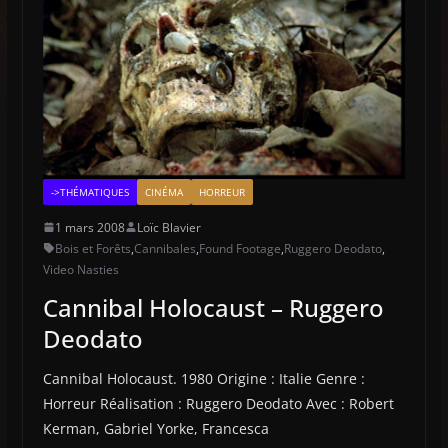
->THÉMATIQUES
CINÉMA
HORREUR
1 mars 2008
Loïc Blavier
Bois et Forêts
,
Cannibales
,
Found Footage
,
Ruggero Deodato
,
Video Nasties
Cannibal Holocaust – Ruggero
Deodato
Cannibal Holocaust. 1980 Origine : Italie Genre :
Horreur Réalisation : Ruggero Deodato Avec : Robert
Kerman, Gabriel Yorke, Francesca