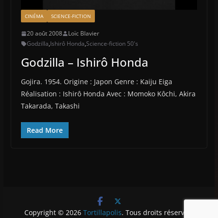
CINÉMA
SCIENCE-FICTION
20 août 2008
Loïc Blavier
Godzilla
,
Ishirô Honda
,
Science-fiction 50's
Godzilla – Ishirô Honda
Gojira. 1954. Origine : Japon Genre : Kaiju Eiga
Réalisation : Ishirô Honda Avec : Momoko Kôchi, Akira
Takarada, Takashi
Read More
Copyright © 2026
Tortillapolis
. Tous droits réservés.