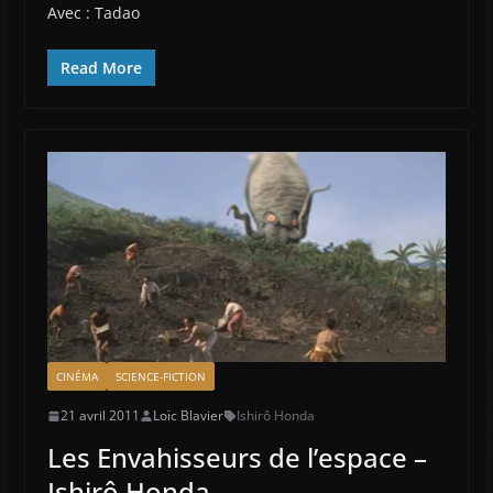
Avec : Tadao
Read More
CINÉMA
SCIENCE-FICTION
21 avril 2011
Loïc Blavier
Ishirô Honda
Les Envahisseurs de l’espace –
Ishirô Honda