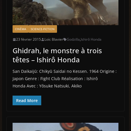
CINÉMA
SCIENCE-FICTION
23 février 2015
Loïc Blavier
Godzilla
,
Ishirô Honda
Ghidrah, le monstre à trois
têtes – Ishirô Honda
San Daikaijū: Chikyū Saidai no Kessen. 1964 Origine :
Japon Genre : Fight Club Réalisation : Ishirô
Honda Avec : Yôsuke Natsuki, Akiko
Read More