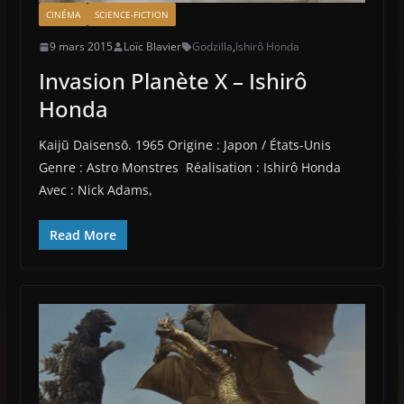
CINÉMA
SCIENCE-FICTION
9 mars 2015
Loïc Blavier
Godzilla
,
Ishirô Honda
Invasion Planète X – Ishirô
Honda
Kaijū Daisensō. 1965 Origine : Japon / États-Unis
Genre : Astro Monstres Réalisation : Ishirô Honda
Avec : Nick Adams,
Read More