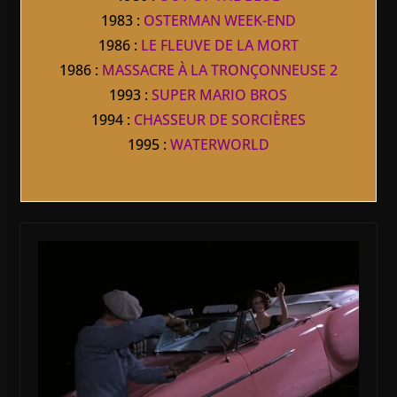
1983 :
OSTERMAN WEEK-END
1986 :
LE FLEUVE DE LA MORT
1986 :
MASSACRE À LA TRONÇONNEUSE 2
1993 :
SUPER MARIO BROS
1994 :
CHASSEUR DE SORCIÈRES
1995 :
WATERWORLD