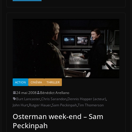
ACTION
CINÉMA
THRILLER
24 mai 2008
Bénédict Arellano
Burt Lancaster
,
Chris Sarandon
,
Dennis Hopper (acteur)
,
John Hurt
,
Rutger Hauer
,
Sam Peckinpah
,
Tim Thomerson
Osterman week-end – Sam
Peckinpah