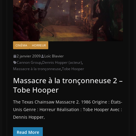
CINÉMA
HORREUR
2 janvier 2009
Loïc Blavier
Cannon Group
,
Dennis Hopper (acteur)
,
Massacre à la tronçonneuse
,
Tobe Hooper
Massacre à la tronçonneuse 2 –
Tobe Hooper
The Texas Chainsaw Massacre 2. 1986 Origine : États-
Unis Genre : Horreur Réalisation : Tobe Hooper Avec :
Dennis Hopper,
Read More