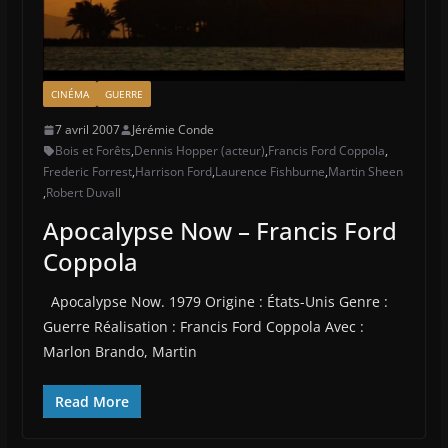
CINÉMA
GUERRE
7 avril 2007
Jérémie Conde
Bois et Forêts
,
Dennis Hopper (acteur)
,
Francis Ford Coppola
,
Frederic Forrest
,
Harrison Ford
,
Laurence Fishburne
,
Martin Sheen
,
Robert Duvall
Apocalypse Now – Francis Ford
Coppola
Apocalypse Now. 1979 Origine : États-Unis Genre :
Guerre Réalisation : Francis Ford Coppola Avec :
Marlon Brando, Martin
Read More