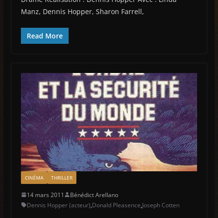
Manz, Dennis Hopper, Sharon Farrell,
Read More
CINÉMA
THRILLER
14 mars 2011
Bénédict Arellano
Dennis Hopper (acteur)
,
Donald Pleasence
,
Joseph Cotten