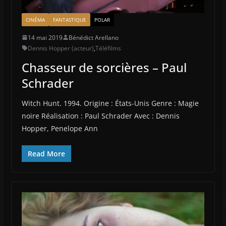
CINÉMA
FANTASTIQUE
POLAR
14 mai 2019
Bénédict Arellano
Dennis Hopper (acteur)
,
Téléfilms
Chasseur de sorcières – Paul
Schrader
Witch Hunt. 1994. Origine : États-Unis Genre : Magie
noire Réalisation : Paul Schrader Avec : Dennis
Hopper, Penelope Ann
Read More