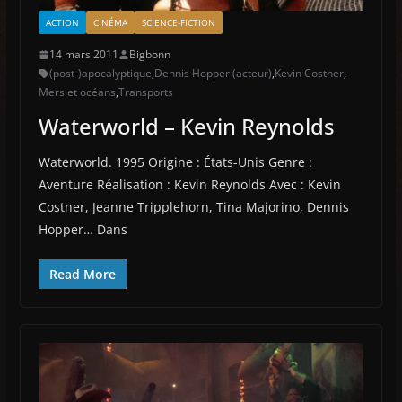
ACTION
CINÉMA
SCIENCE-FICTION
14 mars 2011
Bigbonn
(post-)apocalyptique
,
Dennis Hopper (acteur)
,
Kevin Costner
,
Mers et océans
,
Transports
Waterworld – Kevin Reynolds
Waterworld. 1995 Origine : États-Unis Genre :
Aventure Réalisation : Kevin Reynolds Avec : Kevin
Costner, Jeanne Tripplehorn, Tina Majorino, Dennis
Hopper… Dans
Read More