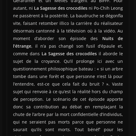
Gérardmer et un Méliès d’argent au BIFFF. Pour
autant, ni
La Sagesse des crocodiles
ni Po-Chih Leong
ne passèrent à la postérité. La baudruche se dégonfla
vite, faisant retomber illico la carrière du réalisateur
désormais cantonné à la télévision où à la vidéo. Au
moment d’aborder son épisode des
Nuits de
l’étrange
, il n’a pas changé son fusil d’épaule et,
comme dans
La Sagesse des crocodiles
il aborde le
sujet de la croyance. Qu’il prolonge ici avec un
questionnement philosophique bateau : « si un arbre
tombe dans une forêt et que personne n’est là pour
l’entendre, est-ce que cela fait du bruit ? ». Vaste
sujet qui renvoie à ce qu’est la réalité hors du champ
de perception. Le scénario de cet épisode apporte
donc sa contribution au débat en remplaçant la
chute de l’arbre par la mort confidentielle d’individus,
qui ne seraient pas morts parce que personne ne
saurait qu’ils sont morts. Tout bénéf’ pour les