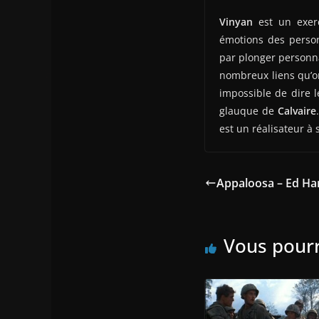
Vinyan
est un exerc
émotions des person
par plonger personna
nombreux liens qu’on
impossible de dire 
glauque de
Calvaire
est un réalisateur à
Appaloosa – Ed Har
Vous pourr