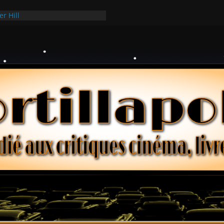
er Hill
ui Hark
 dollars – Henri Verneuil
ques 2-15 : Lucy – Nick Castle
ée Ridgemont – Amy Heckerling