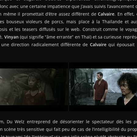
 donc avec une certaine impatience que j’avais suivis l’avancement
 même il promettait d’être assez différent de
Calvaire
. En effet,
es bouseux violeurs de porcs, mais place à la Thaïlande et a
sis et les teasers diffusés sur le web. Construit comme le voyag
é,
Vinyan
(qui signifie “âme errante” en Thaï) et sa curieuse repré
 une direction radicalement différente de
Calvaire
qui épousait 
m, Du Welz entreprend de désorienter le spectateur dès les p
scène très sensitive qui fait peu de cas de l’intelligibilité du pro
 le tsunami “de l’intérieur” via une jolie scène plutôt abstraite ou l