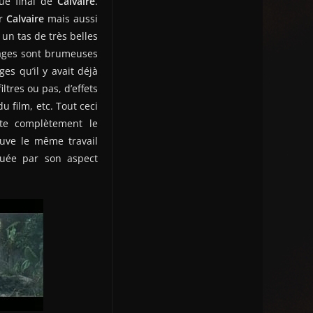
que final de
Calvaire
.
ur
Calvaire
mais aussi
 un tas de très belles
mages sont brumeuses
es qu’il y avait déjà
ltres ou pas, d’effets
u film, etc. Tout ceci
te complètement le
ouve le même travail
rquée par son aspect