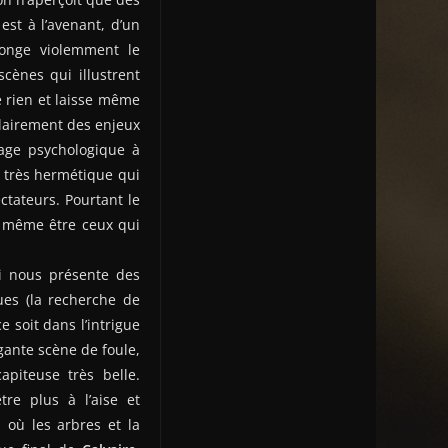
st à l’avenant, d’un
longe violemment le
cènes qui illustrent
 rien et laisse même
 clairement des enjeux
sage psychologique à
très hermétique qui
ctateurs. Pourtant le
t même être ceux qui
ui nous présente des
ues (la recherche de
 soit dans l’intrigue
gante scène de foule,
piteuse très belle.
re plus à l’aise et
 où les arbres et la