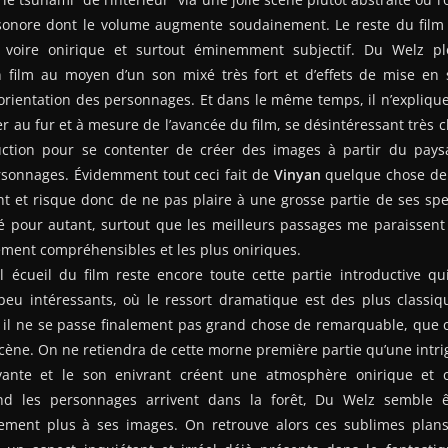
sonore dont le volume augmente soudainement. Le reste du film e
 voire onirique et surtout éminemment subjectif. Du Welz p
 film au moyen d’un son mixé très fort et d’effets de mise en s
rientation des personnages. Et dans le même temps, il n’explique
her au fur et à mesure de l’avancée du film, se désintéressant très
uction pour se contenter de créer des images à partir du pay
ersonnages. Évidemment tout ceci fait de
Vinyan
quelque chose de 
t et risque donc de ne pas plaire à une grosse partie de ses spe
até pour autant, surtout que les meilleurs passages me paraissen
ement compréhensibles et les plus oniriques.
al écueil du film reste encore toute cette partie introductive q
eu intéressants, où le ressort dramatique est des plus classiq
ù il ne se passe finalement pas grand chose de remarquable, que ce
cène. On ne retiendra de cette morne première partie qu’une intri
nte et le son enivrant créent une atmosphère onirique et ca
 les personnages arrivent dans la forêt, Du Welz semble êt
tement plus à ses images. On retrouve alors ces sublimes plans