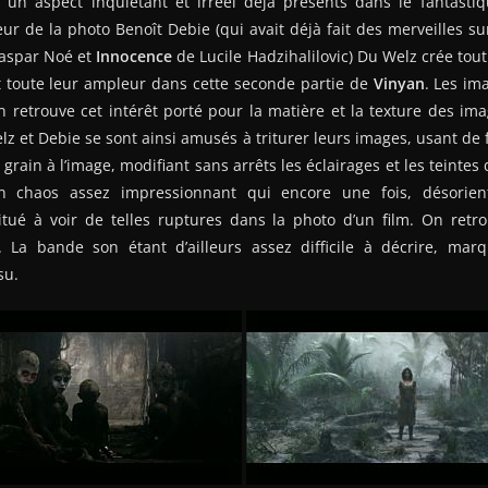
 un aspect inquiétant et irréel déjà présents dans le fantasti
eur de la photo Benoît Debie (qui avait déjà fait des merveilles s
aspar Noé et
Innocence
de Lucile Hadzihalilovic) Du Welz crée tout
 toute leur ampleur dans cette seconde partie de
Vinyan
. Les i
n retrouve cet intérêt porté pour la matière et la texture des imag
lz et Debie se sont ainsi amusés à triturer leurs images, usant de fi
 grain à l’image, modifiant sans arrêts les éclairages et les teintes d
n chaos assez impressionnant qui encore une fois, désorien
tué à voir de telles ruptures dans la photo d’un film. On retr
. La bande son étant d’ailleurs assez difficile à décrire, ma
su.