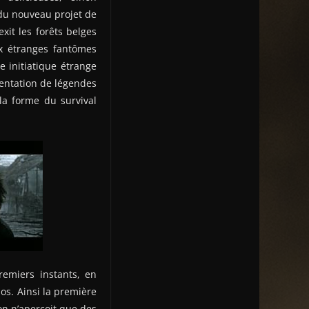
 du nouveau projet de
 exit les forêts belges
ux étranges fantômes
e initiatique étrange
sentation de légendes
la forme du survival
remiers instants, en
pos. Ainsi la première
’on n’aperçoit que des