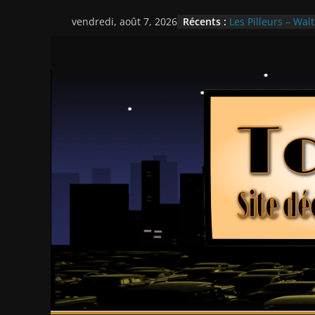
Passer
Récents :
Les Pilleurs – Walt
vendredi, août 7, 2026
au
Double Team – Ts
Mille milliards de
contenu
Histoires fantasti
Ça chauffe au lyc