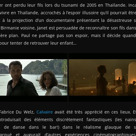
r ont perdu leur fils lors du tsunami de 2005 en Thaïlande. Inca
 vivre en Thaïlande, accrochés à l’espoir illusoire qu’il pourrait êt
nt à la projection d’un documentaire présentant la désastreuse s
irmanie voisine, Janet est persuadée de reconnaître son fils dans
arrière plan. Paul ne partage pas son espoir, mais il décide qua
our tenter de retrouver leur enfant…
 Fabrice Du Welz,
Calvaire
avait été très apprécié en ces lieux. E
introduisait des éléments discrètement fantastiques (les nain
ène de danse dans le bar!) dans le réalisme glauque de so
arqué et augurait d’autres expériences cinématographiques