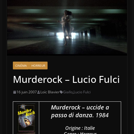
CINÉMA
HORREUR
Murderock – Lucio Fulci
16 juin 2007
Loïc Blavier
Giallo
,
Lucio Fulci
Murderock – uccide a
passo di danza
. 1984
Origine : Italie