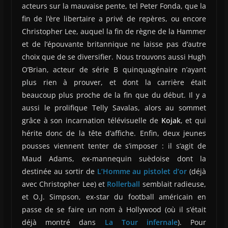
acteurs sur la mauvaise pente, tel Peter Fonda, que la
fin de l’ère libertaire a privé de repères, ou encore
Christopher Lee, auquel la fin de règne de la Hammer
et de l’épouvante britannique ne laisse pas d’autre
choix que de se diversifier. Nous trouvons aussi Hugh
O’Brian, acteur de série B quinquagénaire n’ayant
plus rien à prouver, et dont la carrière était
beaucoup plus proche de la fin que du début. Il y a
aussi le prolifique Telly Savalas, alors au sommet
grâce à son incarnation télévisuelle de
Kojak
, et qui
hérite donc de la tête d’affiche. Enfin, deux jeunes
pousses viennent tenter de s’imposer : il s’agit de
Maud Adams, ex-mannequin suèdoise dont la
destinée au sortir de
L’Homme au pistolet d’or
(déjà
avec Christopher Lee) et
Rollerball
semblait radieuse,
et O.J. Simpson, ex-star du football américain en
passe de se faire un nom à Hollywood (où il s’était
déjà montré dans
La Tour infernale
). Pour