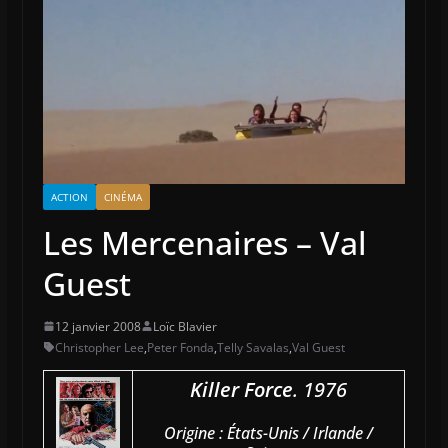
ACTION
CINÉMA
Les Mercenaires – Val
Guest
12 janvier 2008
Loïc Blavier
Christopher Lee
,
Peter Fonda
,
Telly Savalas
,
Val Guest
Killer Force
. 1976
Origine : États-Unis / Irlande /