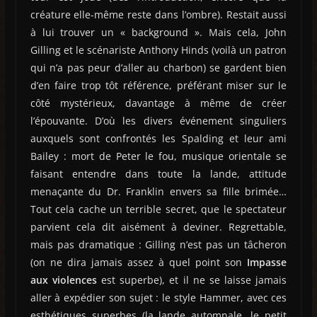
créature elle-même reste dans l’ombre). Restait aussi
à lui trouver un « background ». Mais cela, John
Gilling et le scénariste Anthony Hinds (voilà un patron
qui n’a pas peur d’aller au charbon) se gardent bien
d’en faire trop tôt référence, préférant miser sur le
côté mystérieux, davantage à même de créer
l’épouvante. D’où les divers événement singuliers
auxquels sont confrontés les Spalding et leur ami
Bailey : mort de Peter le fou, musique orientale se
faisant entendre dans toute la lande, attitude
menaçante du Dr. Franklin envers sa fille brimée…
Tout cela cache un terrible secret, que le spectateur
parvient cela dit aisément à deviner. Regrettable,
mais pas dramatique : Gilling n’est pas un tâcheron
(on ne dira jamais assez à quel point son
Impasse
aux violences
est superbe), et il ne se laisse jamais
aller à expédier son sujet : le style Hammer, avec ces
esthétiques superbes (la lande automnale, le petit