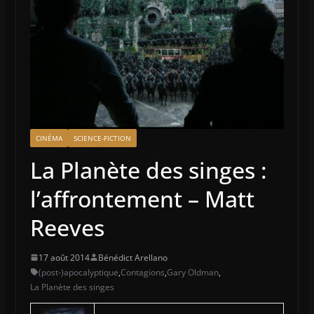
CINÉMA
SCIENCE-FICTION
La Planète des singes :
l’affrontement – Matt
Reeves
17 août 2014
Bénédict Arellano
(post-)apocalyptique
,
Contagions
,
Gary Oldman
,
La Planète des singes