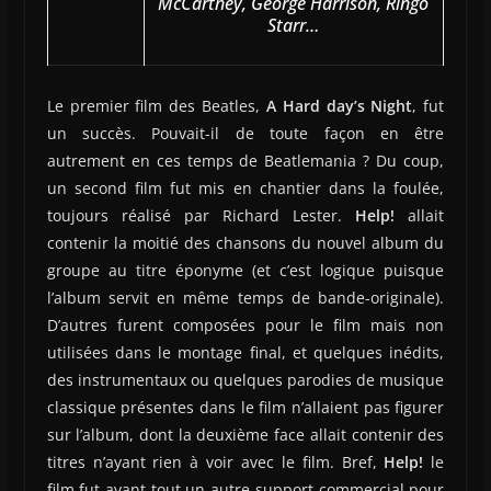
McCartney, George Harrison, Ringo
Starr…
Le premier film des Beatles,
A Hard day’s Night
, fut
un succès. Pouvait-il de toute façon en être
autrement en ces temps de Beatlemania ? Du coup,
un second film fut mis en chantier dans la foulée,
toujours réalisé par Richard Lester.
Help!
allait
contenir la moitié des chansons du nouvel album du
groupe au titre éponyme (et c’est logique puisque
l’album servit en même temps de bande-originale).
D’autres furent composées pour le film mais non
utilisées dans le montage final, et quelques inédits,
des instrumentaux ou quelques parodies de musique
classique présentes dans le film n’allaient pas figurer
sur l’album, dont la deuxième face allait contenir des
titres n’ayant rien à voir avec le film. Bref,
Help!
le
film fut avant tout un autre support commercial pour