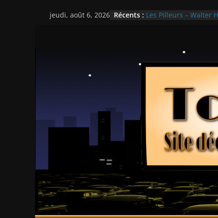
Passer
Récents :
Les Pilleurs – Walter H
jeudi, août 6, 2026
au
Double Team – Tsui H
Mille milliards de dol
contenu
Histoires fantastiques
Ça chauffe au lycée 