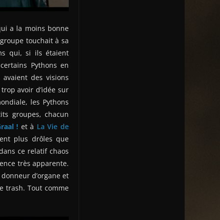
qui a la moins bonne
u groupe touchait à sa
 qui, si ils étaient
 certains Pythons en
s avaient des visions
 trop avoir d’idée sur
mondiale, les Pythons
tits groupes, chacun
raal !
et à
La Vie de
ient plus drôles que
dans ce relatif chaos
rence très apparente.
u donneur d’organe et
 de trash. Tout comme