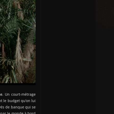
ce
. Un court-métrage
t le budget qu’on lui
ployés de banque qui se
e par le monde à bord