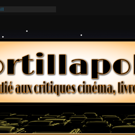
ill
ark
lars – Henri Verneuil
 2-15 : Lucy – Nick Castle
Ridgemont – Amy Heckerling