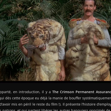
pparté, en introduction, il y a
The Crimson Permanent Assuran
 qui dès cette époque eu déjà la manie de bouffer systématiquemen
 d’avoir mis en péril le reste du film !). Il présente l’histoire d’em
rs patrons, et qui partent libérer les autres banquiers opprimés d