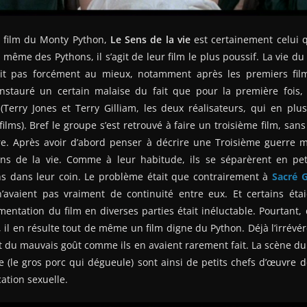
r film du Monty Python,
Le Sens de la vie
est certainement celui 
 même des Pythons, il s’agit de leur film le plus poussif. La vie d
tait pas forcément au mieux, notamment après les premiers films
 instauré un certain malaise du fait que pour la première fois,
 (Terry Jones et Terry Gilliam, les deux réalisateurs, qui en plu
films). Bref le groupe s’est retrouvé à faire un troisième film, sans
aire. Après avoir d’abord penser à décrire une Troisième guerre 
ns de la vie. Comme à leur habitude, ils se séparèrent en pe
chs dans leur coin. Le problème était que contrairement à
Sacré G
n’avaient pas vraiment de continuité entre eux. Et certains éta
gmentation du film en diverses parties était inéluctable. Pourtant, 
, il en résulte tout de même un film digne du Python. Déjà l’irrévé
t du mauvais goût comme ils en avaient rarement fait. La scène d
e (le gros porc qui dégueule) sont ainsi de petits chefs d’œuvre
ation sexuelle.