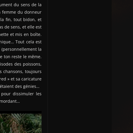
dument du sens de la
 la femme du donneur
a fin, tout bidon, et
s de sens, et elle est
ette et mis en boîte.
nnique… Tout cela est
es (personnellement la
le ton reste le même.
isodes des poissons,
es chansons, toujours
ed » et sa caricature
 étaient des génies…
 pour dissimuler les
s mordant…