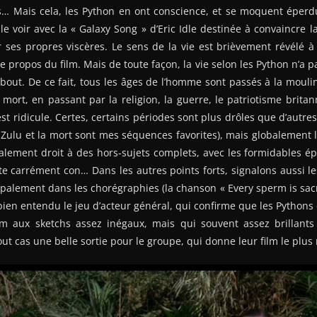
ns… Mais cela, les Python en ont conscience, et se moquent éper
e voir avec la « Galaxy Song » d’Eric Idle destinée à convaincre
ses propres viscères. Le sens de la vie est brièvement révélé à l
e propos du film. Mais de toute façon, la vie selon les Python n’a pa
out. De ce fait, tous les âges de l’homme sont passés à la moulin
 mort, en passant par la religion, la guerre, le patriotisme brita
est ridicule. Certes, certains périodes sont plus drôles que d’autr
 Zulu et la mort sont mes séquences favorites), mais globalement 
lement droit à des hors-sujets complets, avec les formidables ép
cte carrément con… Dans les autres points forts, signalons aussi l
ipalement dans les chorégraphies (la chanson « Every sperm is sacr
 bien entendu le jeu d’acteur général, qui confirme que les Pythons
lm aux sketchs assez inégaux, mais qui souvent assez brillants
out cas une belle sortie pour le groupe, qui donne leur film le plu